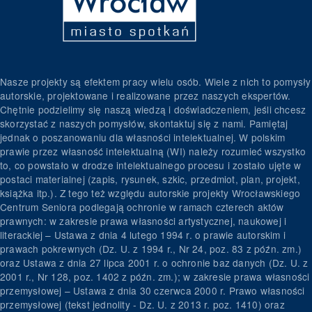
Nasze projekty są efektem pracy wielu osób. Wiele z nich to pomysły
autorskie, projektowane i realizowane przez naszych ekspertów.
Chętnie podzielimy się naszą wiedzą i doświadczeniem, jeśli chcesz
skorzystać z naszych pomysłów, skontaktuj się z nami. Pamiętaj
jednak o poszanowaniu dla własności intelektualnej. W polskim
prawie przez własność intelektualną (WI) należy rozumieć wszystko
to, co powstało w drodze intelektualnego procesu i zostało ujęte w
postaci materialnej (zapis, rysunek, szkic, przedmiot, plan, projekt,
książka itp.). Z tego też względu autorskie projekty Wrocławskiego
Centrum Seniora podlegają ochronie w ramach czterech aktów
prawnych: w zakresie prawa własności artystycznej, naukowej i
literackiej – Ustawa z dnia 4 lutego 1994 r. o prawie autorskim i
prawach pokrewnych (Dz. U. z 1994 r., Nr 24, poz. 83 z późn. zm.)
oraz Ustawa z dnia 27 lipca 2001 r. o ochronie baz danych (Dz. U. z
2001 r., Nr 128, poz. 1402 z późn. zm.); w zakresie prawa własności
przemysłowej – Ustawa z dnia 30 czerwca 2000 r. Prawo własności
przemysłowej (tekst jednolity - Dz. U. z 2013 r. poz. 1410) oraz