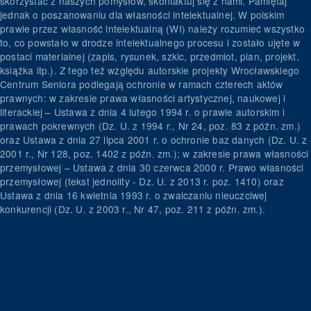
skorzystać z naszych pomysłów, skontaktuj się z nami. Pamiętaj
jednak o poszanowaniu dla własności intelektualnej. W polskim
prawie przez własność intelektualną (WI) należy rozumieć wszystko
to, co powstało w drodze intelektualnego procesu i zostało ujęte w
postaci materialnej (zapis, rysunek, szkic, przedmiot, plan, projekt,
książka itp.). Z tego też względu autorskie projekty Wrocławskiego
Centrum Seniora podlegają ochronie w ramach czterech aktów
prawnych: w zakresie prawa własności artystycznej, naukowej i
literackiej – Ustawa z dnia 4 lutego 1994 r. o prawie autorskim i
prawach pokrewnych (Dz. U. z 1994 r., Nr 24, poz. 83 z późn. zm.)
oraz Ustawa z dnia 27 lipca 2001 r. o ochronie baz danych (Dz. U. z
2001 r., Nr 128, poz. 1402 z późn. zm.); w zakresie prawa własności
przemysłowej – Ustawa z dnia 30 czerwca 2000 r. Prawo własności
przemysłowej (tekst jednolity - Dz. U. z 2013 r. poz. 1410) oraz
Ustawa z dnia 16 kwietnia 1993 r. o zwalczaniu nieuczciwej
konkurencji (Dz. U. z 2003 r., Nr 47, poz. 211 z późn. zm.).