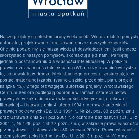
Nasze projekty są efektem pracy wielu osób. Wiele z nich to pomysły
autorskie, projektowane i realizowane przez naszych ekspertów.
Chętnie podzielimy się naszą wiedzą i doświadczeniem, jeśli chcesz
skorzystać z naszych pomysłów, skontaktuj się z nami. Pamiętaj
jednak o poszanowaniu dla własności intelektualnej. W polskim
prawie przez własność intelektualną (WI) należy rozumieć wszystko
to, co powstało w drodze intelektualnego procesu i zostało ujęte w
postaci materialnej (zapis, rysunek, szkic, przedmiot, plan, projekt,
książka itp.). Z tego też względu autorskie projekty Wrocławskiego
Centrum Seniora podlegają ochronie w ramach czterech aktów
prawnych: w zakresie prawa własności artystycznej, naukowej i
literackiej – Ustawa z dnia 4 lutego 1994 r. o prawie autorskim i
prawach pokrewnych (Dz. U. z 1994 r., Nr 24, poz. 83 z późn. zm.)
oraz Ustawa z dnia 27 lipca 2001 r. o ochronie baz danych (Dz. U. z
2001 r., Nr 128, poz. 1402 z późn. zm.); w zakresie prawa własności
przemysłowej – Ustawa z dnia 30 czerwca 2000 r. Prawo własności
przemysłowej (tekst jednolity - Dz. U. z 2013 r. poz. 1410) oraz