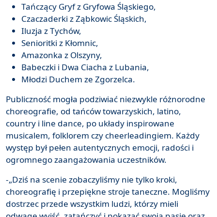
Tańczący Gryf z Gryfowa Śląskiego,
Czaczaderki z Ząbkowic Śląskich,
Iluzja z Tychów,
Senioritki z Kłomnic,
Amazonka z Olszyny,
Babeczki i Dwa Ciacha z Lubania,
Młodzi Duchem ze Zgorzelca.
Publiczność mogła podziwiać niezwykle różnorodne
choreografie, od tańców towarzyskich, latino,
country i line dance, po układy inspirowane
musicalem, folklorem czy cheerleadingiem. Każdy
występ był pełen autentycznych emocji, radości i
ogromnego zaangażowania uczestników.
-„Dziś na scenie zobaczyliśmy nie tylko kroki,
choreografię i przepiękne stroje taneczne. Mogliśmy
dostrzec przede wszystkim ludzi, którzy mieli
odwagę wyjść, zatańczyć i pokazać swoją pasję oraz