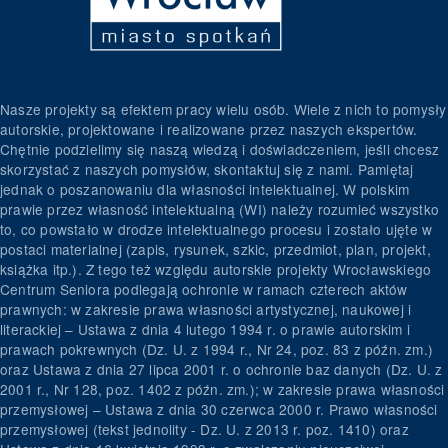
Nasze projekty są efektem pracy wielu osób. Wiele z nich to pomysły
autorskie, projektowane i realizowane przez naszych ekspertów.
Chętnie podzielimy się naszą wiedzą i doświadczeniem, jeśli chcesz
skorzystać z naszych pomysłów, skontaktuj się z nami. Pamiętaj
jednak o poszanowaniu dla własności intelektualnej. W polskim
prawie przez własność intelektualną (WI) należy rozumieć wszystko
to, co powstało w drodze intelektualnego procesu i zostało ujęte w
postaci materialnej (zapis, rysunek, szkic, przedmiot, plan, projekt,
książka itp.). Z tego też względu autorskie projekty Wrocławskiego
Centrum Seniora podlegają ochronie w ramach czterech aktów
prawnych: w zakresie prawa własności artystycznej, naukowej i
literackiej – Ustawa z dnia 4 lutego 1994 r. o prawie autorskim i
prawach pokrewnych (Dz. U. z 1994 r., Nr 24, poz. 83 z późn. zm.)
oraz Ustawa z dnia 27 lipca 2001 r. o ochronie baz danych (Dz. U. z
2001 r., Nr 128, poz. 1402 z późn. zm.); w zakresie prawa własności
przemysłowej – Ustawa z dnia 30 czerwca 2000 r. Prawo własności
przemysłowej (tekst jednolity - Dz. U. z 2013 r. poz. 1410) oraz