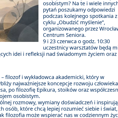
osobistym? Na te i wiele innyc
pytań poszukamy odpowiedzi
podczas kolejnego spotkania z
cyklu „Obudzić myślenie”,
organizowanego przez Wrocła
Centrum Seniora.
9 i 23 czerwca o godz. 10:30
uczestnicy warsztatów będą mi
ących idei i refleksji nad świadomym życiem oraz
– filozof i wykładowca akademicki, który w
bliży najważniejsze koncepcje rozwoju człowieka
esa, po filozofię Epikura, stoików oraz współczes
wojem osobistym.
ólnej rozmowy, wymiany doświadczeń i inspiruj
ch osób, które chcą lepiej rozumieć siebie i świat,
ak filozofia może wspierać nas w codziennym życ