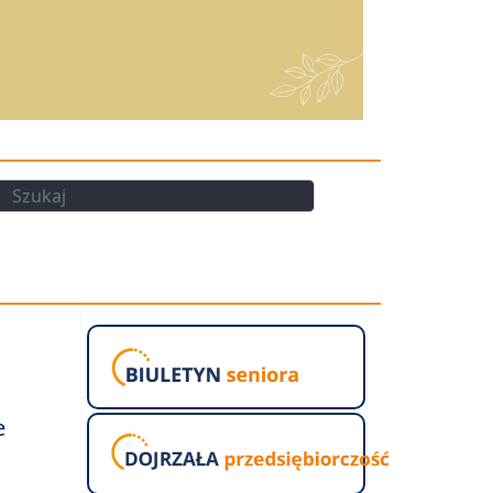
kaj
Szukaj
e