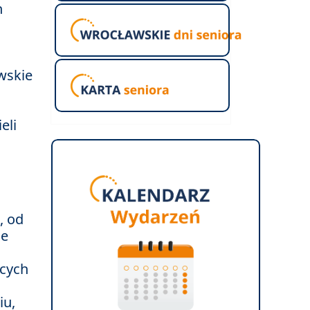
h
wskie
eli
, od
ne
ących
iu,