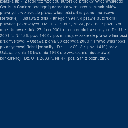
książka itp.). Z tego też względu autorskie projekty Wrocławskiego
Centrum Seniora podlegają ochronie w ramach czterech aktów
prawnych: w zakresie prawa własności artystycznej, naukowej i
literackiej – Ustawa z dnia 4 lutego 1994 r. o prawie autorskim i
prawach pokrewnych (Dz. U. z 1994 r., Nr 24, poz. 83 z późn. zm.)
oraz Ustawa z dnia 27 lipca 2001 r. o ochronie baz danych (Dz. U. z
2001 r., Nr 128, poz. 1402 z późn. zm.); w zakresie prawa własności
przemysłowej – Ustawa z dnia 30 czerwca 2000 r. Prawo własności
przemysłowej (tekst jednolity - Dz. U. z 2013 r. poz. 1410) oraz
Ustawa z dnia 16 kwietnia 1993 r. o zwalczaniu nieuczciwej
konkurencji (Dz. U. z 2003 r., Nr 47, poz. 211 z późn. zm.).