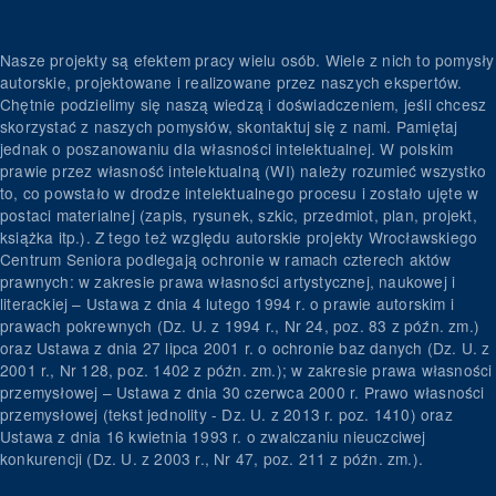
Nasze projekty są efektem pracy wielu osób. Wiele z nich to pomysły
autorskie, projektowane i realizowane przez naszych ekspertów.
Chętnie podzielimy się naszą wiedzą i doświadczeniem, jeśli chcesz
skorzystać z naszych pomysłów, skontaktuj się z nami. Pamiętaj
jednak o poszanowaniu dla własności intelektualnej. W polskim
prawie przez własność intelektualną (WI) należy rozumieć wszystko
to, co powstało w drodze intelektualnego procesu i zostało ujęte w
postaci materialnej (zapis, rysunek, szkic, przedmiot, plan, projekt,
książka itp.). Z tego też względu autorskie projekty Wrocławskiego
Centrum Seniora podlegają ochronie w ramach czterech aktów
prawnych: w zakresie prawa własności artystycznej, naukowej i
literackiej – Ustawa z dnia 4 lutego 1994 r. o prawie autorskim i
prawach pokrewnych (Dz. U. z 1994 r., Nr 24, poz. 83 z późn. zm.)
oraz Ustawa z dnia 27 lipca 2001 r. o ochronie baz danych (Dz. U. z
2001 r., Nr 128, poz. 1402 z późn. zm.); w zakresie prawa własności
przemysłowej – Ustawa z dnia 30 czerwca 2000 r. Prawo własności
przemysłowej (tekst jednolity - Dz. U. z 2013 r. poz. 1410) oraz
Ustawa z dnia 16 kwietnia 1993 r. o zwalczaniu nieuczciwej
konkurencji (Dz. U. z 2003 r., Nr 47, poz. 211 z późn. zm.).