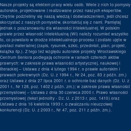
Nasze projekty są efektem pracy wielu osób. Wiele z nich to pomysły
autorskie, projektowane i realizowane przez naszych ekspertów.
Chętnie podzielimy się naszą wiedzą i doświadczeniem, jeśli chcesz
skorzystać z naszych pomysłów, skontaktuj się z nami. Pamiętaj
jednak o poszanowaniu dla własności intelektualnej. W polskim
prawie przez własność intelektualną (WI) należy rozumieć wszystko
to, co powstało w drodze intelektualnego procesu i zostało ujęte w
postaci materialnej (zapis, rysunek, szkic, przedmiot, plan, projekt,
książka itp.). Z tego też względu autorskie projekty Wrocławskiego
Centrum Seniora podlegają ochronie w ramach czterech aktów
prawnych: w zakresie prawa własności artystycznej, naukowej i
literackiej – Ustawa z dnia 4 lutego 1994 r. o prawie autorskim i
prawach pokrewnych (Dz. U. z 1994 r., Nr 24, poz. 83 z późn. zm.)
oraz Ustawa z dnia 27 lipca 2001 r. o ochronie baz danych (Dz. U. z
2001 r., Nr 128, poz. 1402 z późn. zm.); w zakresie prawa własności
przemysłowej – Ustawa z dnia 30 czerwca 2000 r. Prawo własności
przemysłowej (tekst jednolity - Dz. U. z 2013 r. poz. 1410) oraz
Ustawa z dnia 16 kwietnia 1993 r. o zwalczaniu nieuczciwej
konkurencji (Dz. U. z 2003 r., Nr 47, poz. 211 z późn. zm.).