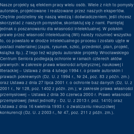
Nasze projekty są efektem pracy wielu osób. Wiele z nich to pomysły
autorskie, projektowane i realizowane przez naszych ekspertów.
Chętnie podzielimy się naszą wiedzą i doświadczeniem, jeśli chcesz
skorzystać z naszych pomysłów, skontaktuj się z nami. Pamiętaj
jednak o poszanowaniu dla własności intelektualnej. W polskim
prawie przez własność intelektualną (WI) należy rozumieć wszystko
to, co powstało w drodze intelektualnego procesu i zostało ujęte w
postaci materialnej (zapis, rysunek, szkic, przedmiot, plan, projekt,
książka itp.). Z tego też względu autorskie projekty Wrocławskiego
Centrum Seniora podlegają ochronie w ramach czterech aktów
prawnych: w zakresie prawa własności artystycznej, naukowej i
literackiej – Ustawa z dnia 4 lutego 1994 r. o prawie autorskim i
prawach pokrewnych (Dz. U. z 1994 r., Nr 24, poz. 83 z późn. zm.)
oraz Ustawa z dnia 27 lipca 2001 r. o ochronie baz danych (Dz. U. z
2001 r., Nr 128, poz. 1402 z późn. zm.); w zakresie prawa własności
przemysłowej – Ustawa z dnia 30 czerwca 2000 r. Prawo własności
przemysłowej (tekst jednolity - Dz. U. z 2013 r. poz. 1410) oraz
Ustawa z dnia 16 kwietnia 1993 r. o zwalczaniu nieuczciwej
konkurencji (Dz. U. z 2003 r., Nr 47, poz. 211 z późn. zm.).