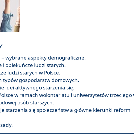
y:
wa – wybrane aspekty demograficzne
.
 i opiekuńcze ludzi starych
.
ze ludzi starych w Polsce
.
ch typów gospodarstw domowych
.
ie idei aktywnego starzenia się
.
olsce w ramach wolontariatu i uniwersytetów trzeciego 
odowej osób starszych
.
 starzenia się społeczeństw a główne kierunki reform
asady
.