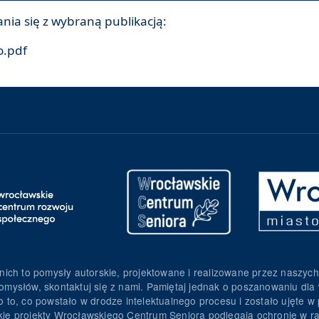
ia się z wybraną publikacją:
o.pdf
nich to pomysły autorskie, projektowane i realizowane przez naszych
omysłów, skontaktuj się z nami. Pamiętaj jednak o poszanowaniu dla 
to, co powstało w drodze intelektualnego procesu i zostało ujęte w p
torskie projekty Wrocławskiego Centrum Seniora podlegają ochronie w