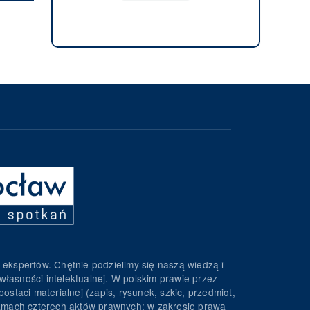
 ekspertów. Chętnie podzielimy się naszą wiedzą i
własności intelektualnej. W polskim prawie przez
ostaci materialnej (zapis, rysunek, szkic, przedmiot,
 ramach czterech aktów prawnych: w zakresie prawa