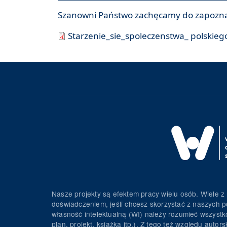
Szanowni Państwo zachęcamy do zapoznan
Starzenie_sie_spoleczenstwa_ polskieg
Nasze projekty są efektem pracy wielu osób. Wiele z 
doświadczeniem, jeśli chcesz skorzystać z naszych p
własność intelektualną (WI) należy rozumieć wszystko 
plan, projekt, książka itp.). Z tego też względu au