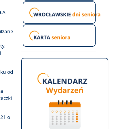
UŁA
ilżane
ty,
i
tku od
la
eczki
021 o