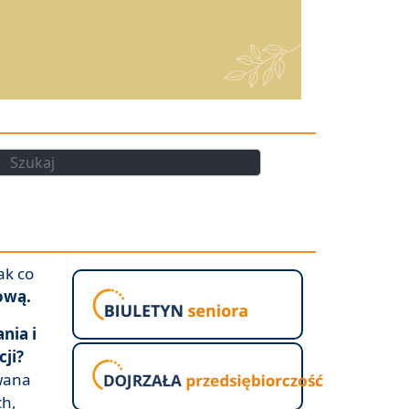
kaj
Szukaj
ak co
kową.
nia i
cji?
owana
ch,