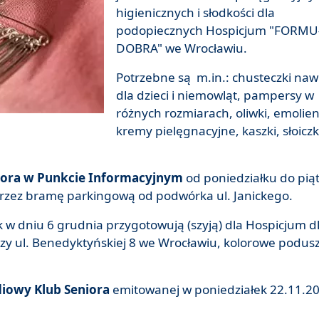
higienicznych i słodkości dla
podopiecznych Hospicjum "FORM
DOBRA" we Wrocławiu.
Potrzebne są m.in.: chusteczki naw
dla dzieci i niemowląt, pampersy w
różnych rozmiarach, oliwki, emolien
kremy pielęgnacyjne, kaszki, słoiczk
ora w Punkcie Informacyjnym
od poniedziałku do pią
 przez bramę parkingową od podwórka ul. Janickego.
ek w dniu 6 grudnia przygotowują (szyją) dla Hospicjum d
zy ul. Benedyktyńskiej 8 we Wrocławiu, kolorowe podusz
diowy Klub Seniora
emitowanej w poniedziałek 22.11.2