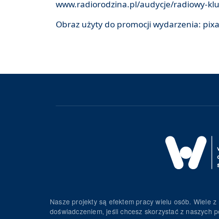
www.radiorodzina.pl/audycje/radiowy-klu
Obraz użyty do promocji wydarzenia: pix
Nasze projekty są efektem pracy wielu osób. Wiele z 
doświadczeniem, jeśli chcesz skorzystać z naszych p