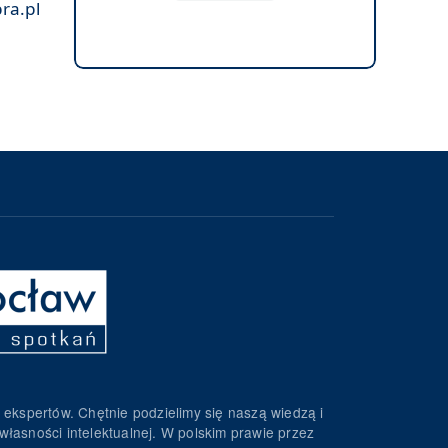
ra.pl
 ekspertów. Chętnie podzielimy się naszą wiedzą i
własności intelektualnej. W polskim prawie przez