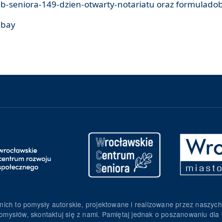
b-seniora-149-dzien-otwarty-notariatu oraz formuladob
abay
nich to pomysły autorskie, projektowane i realizowane przez naszych
omysłów, skontaktuj się z nami. Pamiętaj jednak o poszanowaniu dla 