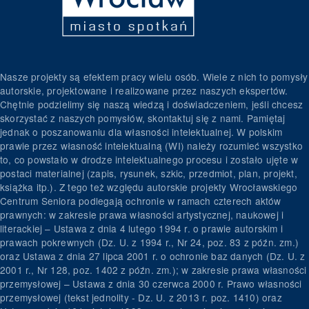
Nasze projekty są efektem pracy wielu osób. Wiele z nich to pomysły
autorskie, projektowane i realizowane przez naszych ekspertów.
Chętnie podzielimy się naszą wiedzą i doświadczeniem, jeśli chcesz
skorzystać z naszych pomysłów, skontaktuj się z nami. Pamiętaj
jednak o poszanowaniu dla własności intelektualnej. W polskim
prawie przez własność intelektualną (WI) należy rozumieć wszystko
to, co powstało w drodze intelektualnego procesu i zostało ujęte w
postaci materialnej (zapis, rysunek, szkic, przedmiot, plan, projekt,
książka itp.). Z tego też względu autorskie projekty Wrocławskiego
Centrum Seniora podlegają ochronie w ramach czterech aktów
prawnych: w zakresie prawa własności artystycznej, naukowej i
literackiej – Ustawa z dnia 4 lutego 1994 r. o prawie autorskim i
prawach pokrewnych (Dz. U. z 1994 r., Nr 24, poz. 83 z późn. zm.)
oraz Ustawa z dnia 27 lipca 2001 r. o ochronie baz danych (Dz. U. z
2001 r., Nr 128, poz. 1402 z późn. zm.); w zakresie prawa własności
przemysłowej – Ustawa z dnia 30 czerwca 2000 r. Prawo własności
przemysłowej (tekst jednolity - Dz. U. z 2013 r. poz. 1410) oraz