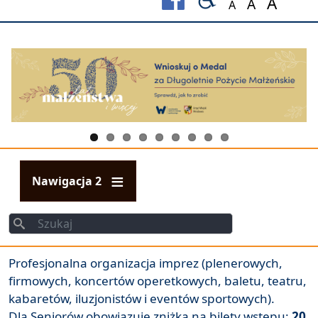
A
A
A
Set font size to
Set font s
Set fo
Nawigacja 2
Szukaj
Szukaj
Profesjonalna organizacja imprez (plenerowych,
firmowych, koncertów operetkowych, baletu, teatru,
kabaretów, iluzjonistów i eventów sportowych).
Dla Seniorów obowiązuje zniżka na bilety wstępu:
20