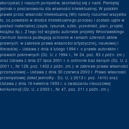
skorzystać z naszych pomysłów, skontaktuj się z nami. Pamiętaj
jednak o poszanowaniu dla własności intelektualnej. W polskim
prawie przez własność intelektualną (WI) należy rozumieć wszystko
to, co powstało w drodze intelektualnego procesu i zostało ujęte w
postaci materialnej (zapis, rysunek, szkic, przedmiot, plan, projekt,
książka itp.). Z tego też względu autorskie projekty Wrocławskiego
Centrum Seniora podlegają ochronie w ramach czterech aktów
prawnych: w zakresie prawa własności artystycznej, naukowej i
literackiej – Ustawa z dnia 4 lutego 1994 r. o prawie autorskim i
prawach pokrewnych (Dz. U. z 1994 r., Nr 24, poz. 83 z późn. zm.)
oraz Ustawa z dnia 27 lipca 2001 r. o ochronie baz danych (Dz. U. z
2001 r., Nr 128, poz. 1402 z późn. zm.); w zakresie prawa własności
przemysłowej – Ustawa z dnia 30 czerwca 2000 r. Prawo własności
przemysłowej (tekst jednolity - Dz. U. z 2013 r. poz. 1410) oraz
Ustawa z dnia 16 kwietnia 1993 r. o zwalczaniu nieuczciwej
konkurencji (Dz. U. z 2003 r., Nr 47, poz. 211 z późn. zm.).