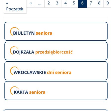
Stronicowanie
Poprzednia strona
«
‹‹
…
2
3
4
5
6
7
8
9
Pierwsza strona
Początek