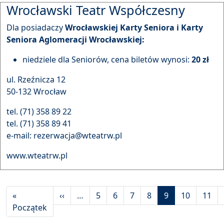
Wrocławski Teatr Współczesny
Dla posiadaczy
Wrocławskiej Karty Seniora i Karty
Seniora Aglomeracji Wrocławskiej:
niedziele dla Seniorów, cena biletów wynosi:
20 zł
ul. Rzeźnicza 12
50-132 Wrocław
tel. (71) 358 89 22
tel. (71) 358 89 41
e-mail: rezerwacja@wteatrw.pl
www.wteatrw.pl
Stronicowanie
Poprzednia strona
«
‹‹
…
5
6
7
8
9
10
11
Pierwsza strona
Początek