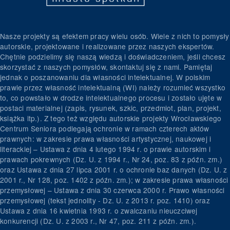
Nasze projekty są efektem pracy wielu osób. Wiele z nich to pomysły
autorskie, projektowane i realizowane przez naszych ekspertów.
Chętnie podzielimy się naszą wiedzą i doświadczeniem, jeśli chcesz
skorzystać z naszych pomysłów, skontaktuj się z nami. Pamiętaj
jednak o poszanowaniu dla własności intelektualnej. W polskim
prawie przez własność intelektualną (WI) należy rozumieć wszystko
to, co powstało w drodze intelektualnego procesu i zostało ujęte w
postaci materialnej (zapis, rysunek, szkic, przedmiot, plan, projekt,
książka itp.). Z tego też względu autorskie projekty Wrocławskiego
Centrum Seniora podlegają ochronie w ramach czterech aktów
prawnych: w zakresie prawa własności artystycznej, naukowej i
literackiej – Ustawa z dnia 4 lutego 1994 r. o prawie autorskim i
prawach pokrewnych (Dz. U. z 1994 r., Nr 24, poz. 83 z późn. zm.)
oraz Ustawa z dnia 27 lipca 2001 r. o ochronie baz danych (Dz. U. z
2001 r., Nr 128, poz. 1402 z późn. zm.); w zakresie prawa własności
przemysłowej – Ustawa z dnia 30 czerwca 2000 r. Prawo własności
przemysłowej (tekst jednolity - Dz. U. z 2013 r. poz. 1410) oraz
Ustawa z dnia 16 kwietnia 1993 r. o zwalczaniu nieuczciwej
konkurencji (Dz. U. z 2003 r., Nr 47, poz. 211 z późn. zm.).