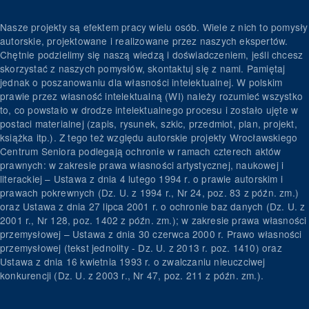
Nasze projekty są efektem pracy wielu osób. Wiele z nich to pomysły
autorskie, projektowane i realizowane przez naszych ekspertów.
Chętnie podzielimy się naszą wiedzą i doświadczeniem, jeśli chcesz
skorzystać z naszych pomysłów, skontaktuj się z nami. Pamiętaj
jednak o poszanowaniu dla własności intelektualnej. W polskim
prawie przez własność intelektualną (WI) należy rozumieć wszystko
to, co powstało w drodze intelektualnego procesu i zostało ujęte w
postaci materialnej (zapis, rysunek, szkic, przedmiot, plan, projekt,
książka itp.). Z tego też względu autorskie projekty Wrocławskiego
Centrum Seniora podlegają ochronie w ramach czterech aktów
prawnych: w zakresie prawa własności artystycznej, naukowej i
literackiej – Ustawa z dnia 4 lutego 1994 r. o prawie autorskim i
prawach pokrewnych (Dz. U. z 1994 r., Nr 24, poz. 83 z późn. zm.)
oraz Ustawa z dnia 27 lipca 2001 r. o ochronie baz danych (Dz. U. z
2001 r., Nr 128, poz. 1402 z późn. zm.); w zakresie prawa własności
przemysłowej – Ustawa z dnia 30 czerwca 2000 r. Prawo własności
przemysłowej (tekst jednolity - Dz. U. z 2013 r. poz. 1410) oraz
Ustawa z dnia 16 kwietnia 1993 r. o zwalczaniu nieuczciwej
konkurencji (Dz. U. z 2003 r., Nr 47, poz. 211 z późn. zm.).