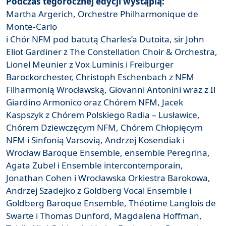
Podczas tegorocznej edycji wystąpią:
Martha Argerich, Orchestre Philharmonique de
Monte-Carlo
i Chór NFM pod batutą Charles’a Dutoita, sir John
Eliot Gardiner z The Constellation Choir & Orchestra,
Lionel Meunier z Vox Luminis i Freiburger
Barockorchester, Christoph Eschenbach z NFM
Filharmonią Wrocławską, Giovanni Antonini wraz z Il
Giardino Armonico oraz Chórem NFM, Jacek
Kaspszyk z Chórem Polskiego Radia – Lusławice,
Chórem Dziewczęcym NFM, Chórem Chłopięcym
NFM i Sinfonią Varsovią, Andrzej Kosendiak i
Wrocław Baroque Ensemble, ensemble Peregrina,
Agata Zubel i Ensemble intercontemporain,
Jonathan Cohen i Wrocławska Orkiestra Barokowa,
Andrzej Szadejko z Goldberg Vocal Ensemble i
Goldberg Baroque Ensemble, Théotime Langlois de
Swarte i Thomas Dunford, Magdalena Hoffman,