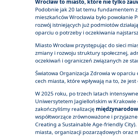
Wrocław to miasto, które nie tylko zau
Podobnie jak 20 lat temu fundamentem zmi
mieszkańców Wrocławia było powołanie Pu
rozwój istniejących już podmiotów działaj
oparciu o potrzeby i oczekiwania najstar
Miasto Wrocław przystępując do sieci mia
zmiany i rozwoju struktury społecznej, ad
oczekiwań i ograniczeń związanych ze st
Światowa Organizacja Zdrowia w oparciu o
cech miasta, które wpływają na to, że je
W 2025 roku, po trzech latach intensywne
Uniwersytetem Jagiellońskim w Krakowie
zakończyliśmy realizację
międzynarodow
współtworzące zrównoważone i przyjazne
Creating a Sustainable Age-friendly City). 
miasta, organizacji pozarządowych oraz m