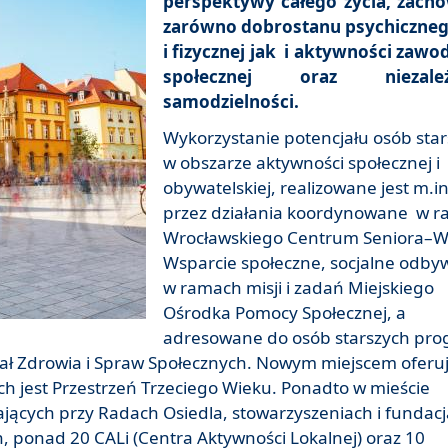
perspektywy całego życia, zach
zarówno dobrostanu psychiczne
i fizycznej jak i aktywności zawo
społecznej oraz niezależ
samodzielności.
Wykorzystanie potencjału osób sta
w obszarze aktywności społecznej i
obywatelskiej, realizowane jest m.in
przez działania koordynowane w 
Wrocławskiego Centrum Seniora–
Wsparcie społeczne, socjalne odbyw
w ramach misji i zadań Miejskiego
Ośrodka Pomocy Społecznej, a
adresowane do osób starszych pr
ł Zdrowia i Spraw Społecznych. Nowym miejscem ofer
ch jest Przestrzeń Trzeciego Wieku. Ponadto w mieście
ających przy Radach Osiedla, stowarzyszeniach i fundacj
h, ponad 20 CALi (Centra Aktywności Lokalnej) oraz 10