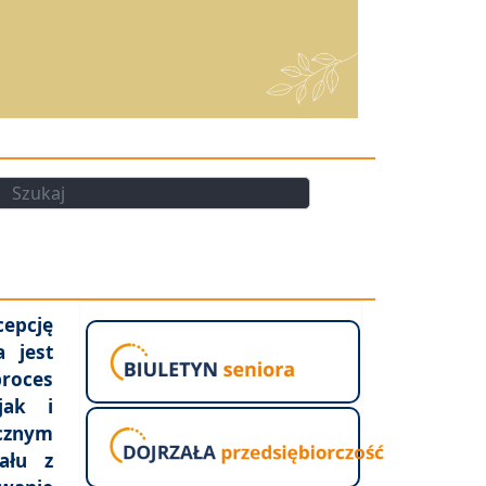
kaj
Szukaj
cepcję
a jest
oces
jak i
nym
ału z