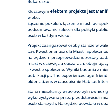
Bukaresztu.
Kluczowym
efektem projektu jest Manif
wieku.
Łączenie pokoleń, łączenie miast: perspe
podsumowanie zaleceń dla polityki public
osób w każdym wieku.
Projekt zaangażował osoby starsze w walid
tzw. Kwestionariusz dla Miast i Społeczn
narzędziem przeprowadzone zostały badan
miast w dziewięciu obszarach, obejmujący
i kwestie społeczne. Wyniki badania z mi
publikacji pt. The experienced age-friendli
older citizens w czasopiśmie Habitat Inter
Starsi mieszkańcy współtworzyli również 
wykorzystywana przez przedstawicieli mi
osób starszych. Narzędzie powstało w op