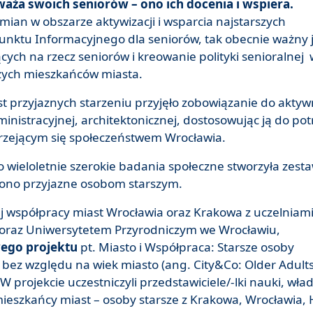
waża swoich seniorów – ono ich docenia i wspiera.
an w obszarze aktywizacji i wsparcia najstarszych
nktu Informacyjnego dla seniorów, tak obecnie ważny j
ących na rzecz seniorów i kreowanie polityki senioralnej
szych mieszkańców miasta.
st przyjaznych starzeniu przyjęło zobowiązanie do aktyw
ministracyjnej, architektonicznej, dostosowując ją do pot
arzejącym się społeczeństwem Wrocławia.
 wieloletnie szerokie badania społeczne stworzyła zest
st ono przyjazne osobom starszym.
j współpracy miast Wrocławia oraz Krakowa z uczelniami
 oraz Uniwersytetem Przyrodniczym we Wrocławiu,
ego projektu
pt. Miasto i Współpraca: Starsze osoby
 bez względu na wiek miasto
(ang. City&Co: Older Adult
W projekcie uczestniczyli przedstawiciele/-lki nauki, wła
ieszkańcy miast – osoby starsze z Krakowa, Wrocławia, H