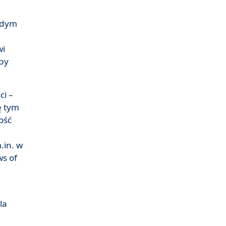
ażdym
wi
eby
ci –
ę tym
ość
.in. w
ws of
la