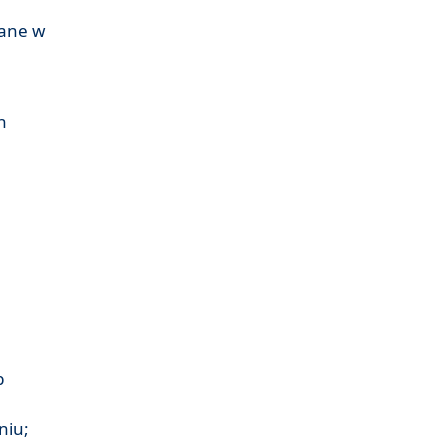
kane w
h
b
niu;