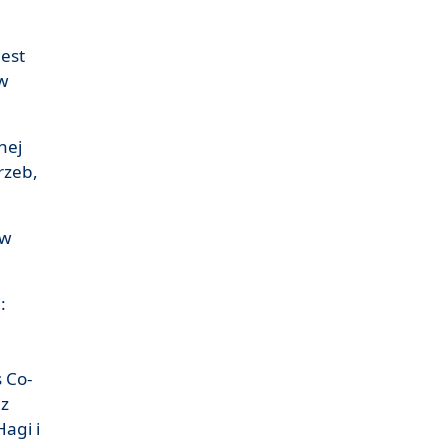
est
 w
nej
rzeb,
aw
:
s Co-
dz
agi i