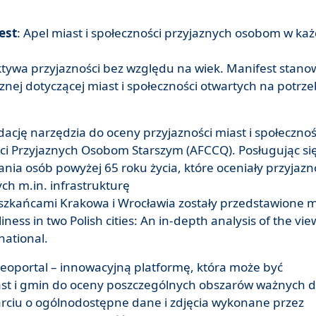
est
: Apel miast i społeczności przyjaznych osobom w k
ktywa przyjazności bez względu na wiek. Manifest stano
znej dotyczącej miast i społeczności otwartych na potrz
ację narzędzia do oceny przyjazności miast i społecznoś
ości Przyjaznych Osobom Starszym (
AFCCQ
). Posługując si
ia osób powyżej 65 roku życia, które oceniały przyjazn
ch m.in. infrastrukturę
eszkańcami Krakowa i Wrocławia zostały przedstawione m
ness in two Polish cities: An in-depth analysis of the vie
national.
geoportal – innowacyjną platformę, która może być
ast i gmin do oceny poszczególnych obszarów ważnych d
arciu o ogólnodostępne dane i zdjęcia wykonane przez