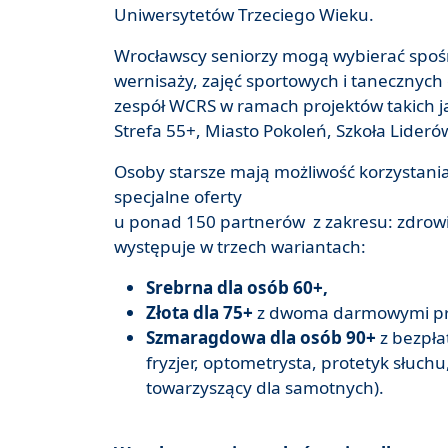
Uniwersytetów Trzeciego Wieku.
Wrocławscy seniorzy mogą wybierać spośró
wernisaży, zajęć sportowych i tanecznyc
zespół WCRS w ramach projektów takich j
Strefa 55+, Miasto Pokoleń, Szkoła Liderów
Osoby starsze mają możliwość korzystani
specjalne oferty
u ponad 150 partnerów z zakresu: zdrowia, 
występuje w trzech wariantach:
Srebrna dla osób 60+,
Złota dla 75+
z dwoma darmowymi prze
Szmaragdowa dla osób 90+
z bezpła
fryzjer, optometrysta, protetyk słuchu
towarzyszący dla samotnych).