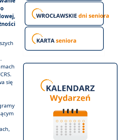
owanie
go
dowej,
ności
rszych
.
ramach
WCRS.
a się
ogramy
ującym
ach,