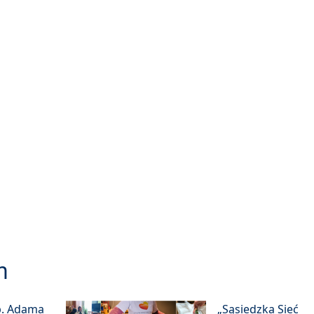
m
p. Adama
„Sąsiedzka Sieć