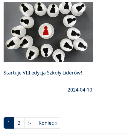
Startuje VIII edycja Szkoły Liderów!
2024-04-10
Stronicowanie
Następna strona
Ostatnia strona
1
2
››
Koniec »