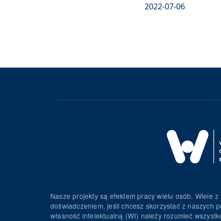
2022-07-06
Nasze projekty są efektem pracy wielu osób. Wiele z 
doświadczeniem, jeśli chcesz skorzystać z naszych p
własność intelektualną (WI) należy rozumieć wszystko 