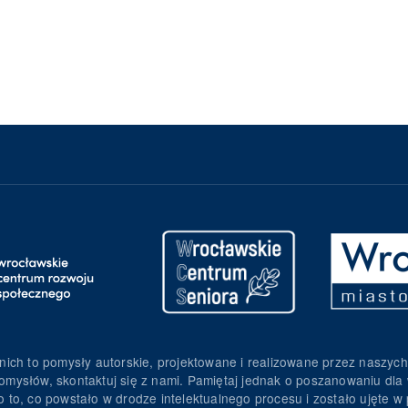
nich to pomysły autorskie, projektowane i realizowane przez naszych
omysłów, skontaktuj się z nami. Pamiętaj jednak o poszanowaniu dla 
to, co powstało w drodze intelektualnego procesu i zostało ujęte w p