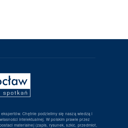
 ekspertów. Chętnie podzielimy się naszą wiedzą i
własności intelektualnej. W polskim prawie przez
ostaci materialnej (zapis, rysunek, szkic, przedmiot,