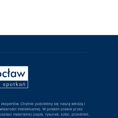
 ekspertów. Chętnie podzielimy się naszą wiedzą i
własności intelektualnej. W polskim prawie przez
ostaci materialnej (zapis, rysunek, szkic, przedmiot,