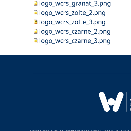
logo_wcrs_granat_3.png
logo_wcrs_zolte_2.png
logo_wcrs_zolte_3.png
logo_wcrs_czarne_2.png
logo_wcrs_czarne_3.png
Nasze projekty są efektem pracy wielu osób. Wiele z 