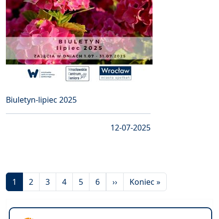
Biuletyn-lipiec 2025
12-07-2025
Stronicowanie
Następna strona
Ostatnia strona
1
2
3
4
5
6
››
Koniec »