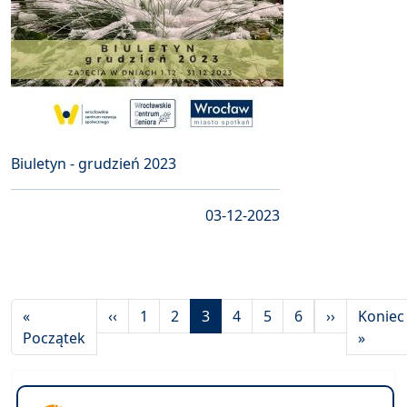
Biuletyn - grudzień 2023
03-12-2023
Stronicowanie
Poprzednia strona
Następna 
«
‹‹
1
2
3
4
5
6
››
Koniec
Pierwsza strona
Ostat
Początek
»