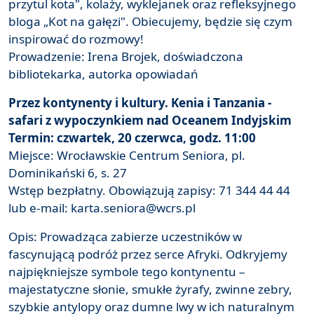
przytul kota", kolaży, wyklejanek oraz refleksyjnego
bloga „Kot na gałęzi". Obiecujemy, będzie się czym
inspirować do rozmowy!
Prowadzenie: Irena Brojek, doświadczona
bibliotekarka, autorka opowiadań
Przez kontynenty i kultury. Kenia i Tanzania -
safari z wypoczynkiem nad Oceanem Indyjskim
Termin: czwartek, 20 czerwca, godz. 11:00
Miejsce: Wrocławskie Centrum Seniora, pl.
Dominikański 6, s. 27
Wstęp bezpłatny. Obowiązują zapisy: 71 344 44 44
lub e-mail: karta.seniora@wcrs.pl
Opis: Prowadząca zabierze uczestników w
fascynującą podróż przez serce Afryki. Odkryjemy
najpiękniejsze symbole tego kontynentu –
majestatyczne słonie, smukłe żyrafy, zwinne zebry,
szybkie antylopy oraz dumne lwy w ich naturalnym