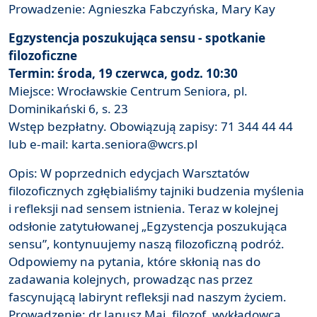
Prowadzenie: Agnieszka Fabczyńska, Mary Kay
Egzystencja poszukująca sensu - spotkanie
filozoficzne
Termin: środa, 19 czerwca, godz. 10:30
Miejsce: Wrocławskie Centrum Seniora, pl.
Dominikański 6, s. 23
Wstęp bezpłatny. Obowiązują zapisy: 71 344 44 44
lub e-mail: karta.seniora@wcrs.pl
Opis: W poprzednich edycjach Warsztatów
filozoficznych zgłębialiśmy tajniki budzenia myślenia
i refleksji nad sensem istnienia. Teraz w kolejnej
odsłonie zatytułowanej „Egzystencja poszukująca
sensu”, kontynuujemy naszą filozoficzną podróż.
Odpowiemy na pytania, które skłonią nas do
zadawania kolejnych, prowadząc nas przez
fascynującą labirynt refleksji nad naszym życiem.
Prowadzenie: dr Janusz Maj, filozof, wykładowca