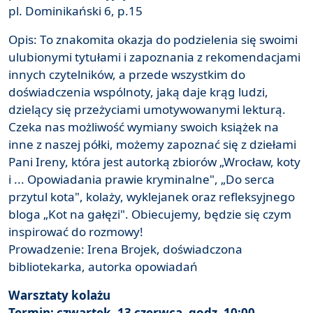
pl. Dominikański 6, p.15
Opis: To znakomita okazja do podzielenia się swoimi
ulubionymi tytułami i zapoznania z rekomendacjami
innych czytelników, a przede wszystkim do
doświadczenia wspólnoty, jaką daje krąg ludzi,
dzielący się przeżyciami umotywowanymi lekturą.
Czeka nas możliwość wymiany swoich książek na
inne z naszej półki, możemy zapoznać się z dziełami
Pani Ireny, która jest autorką zbiorów „Wrocław, koty
i ... Opowiadania prawie kryminalne", „Do serca
przytul kota", kolaży, wyklejanek oraz refleksyjnego
bloga „Kot na gałęzi". Obiecujemy, będzie się czym
inspirować do rozmowy!
Prowadzenie: Irena Brojek, doświadczona
bibliotekarka, autorka opowiadań
Warsztaty kolażu
Termin: czwartek, 13 czerwca, godz. 10:00