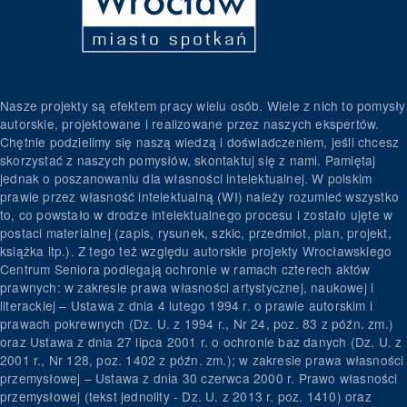
Nasze projekty są efektem pracy wielu osób. Wiele z nich to pomysły
autorskie, projektowane i realizowane przez naszych ekspertów.
Chętnie podzielimy się naszą wiedzą i doświadczeniem, jeśli chcesz
skorzystać z naszych pomysłów, skontaktuj się z nami. Pamiętaj
jednak o poszanowaniu dla własności intelektualnej. W polskim
prawie przez własność intelektualną (WI) należy rozumieć wszystko
to, co powstało w drodze intelektualnego procesu i zostało ujęte w
postaci materialnej (zapis, rysunek, szkic, przedmiot, plan, projekt,
książka itp.). Z tego też względu autorskie projekty Wrocławskiego
Centrum Seniora podlegają ochronie w ramach czterech aktów
prawnych: w zakresie prawa własności artystycznej, naukowej i
literackiej – Ustawa z dnia 4 lutego 1994 r. o prawie autorskim i
prawach pokrewnych (Dz. U. z 1994 r., Nr 24, poz. 83 z późn. zm.)
oraz Ustawa z dnia 27 lipca 2001 r. o ochronie baz danych (Dz. U. z
2001 r., Nr 128, poz. 1402 z późn. zm.); w zakresie prawa własności
przemysłowej – Ustawa z dnia 30 czerwca 2000 r. Prawo własności
przemysłowej (tekst jednolity - Dz. U. z 2013 r. poz. 1410) oraz