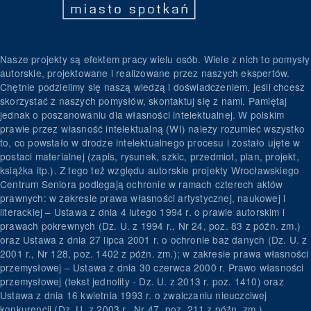
Nasze projekty są efektem pracy wielu osób. Wiele z nich to pomysły
autorskie, projektowane i realizowane przez naszych ekspertów.
Chętnie podzielimy się naszą wiedzą i doświadczeniem, jeśli chcesz
skorzystać z naszych pomysłów, skontaktuj się z nami. Pamiętaj
jednak o poszanowaniu dla własności intelektualnej. W polskim
prawie przez własność intelektualną (WI) należy rozumieć wszystko
to, co powstało w drodze intelektualnego procesu i zostało ujęte w
postaci materialnej (zapis, rysunek, szkic, przedmiot, plan, projekt,
książka itp.). Z tego też względu autorskie projekty Wrocławskiego
Centrum Seniora podlegają ochronie w ramach czterech aktów
prawnych: w zakresie prawa własności artystycznej, naukowej i
literackiej – Ustawa z dnia 4 lutego 1994 r. o prawie autorskim i
prawach pokrewnych (Dz. U. z 1994 r., Nr 24, poz. 83 z późn. zm.)
oraz Ustawa z dnia 27 lipca 2001 r. o ochronie baz danych (Dz. U. z
2001 r., Nr 128, poz. 1402 z późn. zm.); w zakresie prawa własności
przemysłowej – Ustawa z dnia 30 czerwca 2000 r. Prawo własności
przemysłowej (tekst jednolity - Dz. U. z 2013 r. poz. 1410) oraz
Ustawa z dnia 16 kwietnia 1993 r. o zwalczaniu nieuczciwej
konkurencji (Dz. U. z 2003 r., Nr 47, poz. 211 z późn. zm.).