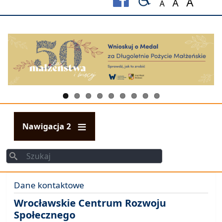
A
A
A
Set font size to
Set font s
Set fo
Nawigacja 2
Szukaj
Dane kontaktowe
Szukaj
Wrocławskie Centrum Rozwoju
Społecznego