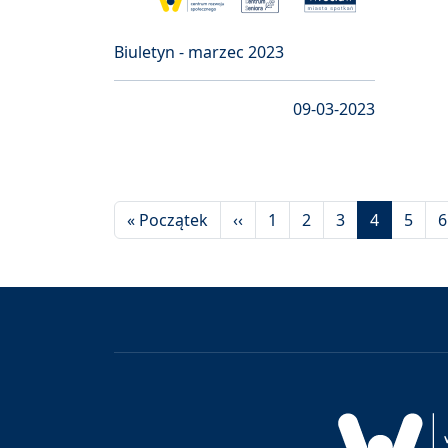
Biuletyn - marzec 2023
09-03-2023
Stronicowanie
Pierwsza strona
Poprzednia strona
« Początek
‹‹
1
2
3
4
5
6