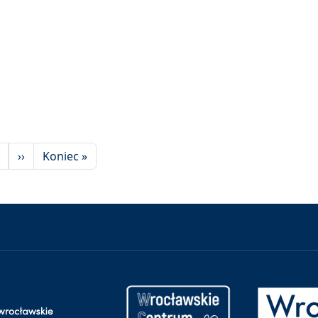
Następna strona
Ostatnia strona
››
Koniec »