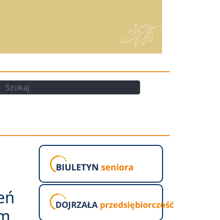
kaj
Szukaj
eń
im