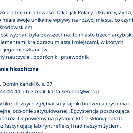
żnorodne narodowości, takie jak Polacy, Ukraińcy, Żydzi,
p miała swoje unikalne wpływy na rozwój miasta, co czyni
 środowiskiem.
ość wyznań była powszechna: to miasto trzech arcybisk
lementami krajobrazu miasta i miejscami, w których
ść jego mieszkańców.
y nauczyciel, podróżnik i przewodnik
nie filozoficzne
 Dominikański 6, s. 27
44 44 44 lub e-mail: karta.seniora@wcrs.pl
ilozoficznych zgłębialiśmy tajniki budzenia myślenia i
olejnej odsłonie zatytułowanej „Egzystencja poszukująca
podróż. Odpowiemy na pytania, które skłonią nas do
 fascynującą labirynt refleksji nad naszym życiem.