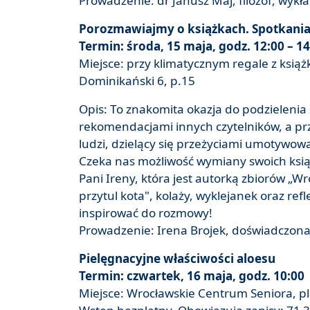
Prowadzenie: dr Janusz Maj, filozof, wyk
Porozmawiajmy o książkach. Spotkania 
Termin: środa, 15 maja, godz. 12:00 – 14
Miejsce: przy klimatycznym regale z ksią
Dominikański 6, p.15
Opis: To znakomita okazja do podzielenia 
rekomendacjami innych czytelników, a pr
ludzi, dzielący się przeżyciami umotywow
Czeka nas możliwość wymiany swoich książ
Pani Ireny, która jest autorką zbiorów „Wr
przytul kota", kolaży, wyklejanek oraz ref
inspirować do rozmowy!
Prowadzenie: Irena Brojek, doświadczona
Pielęgnacyjne właściwości aloesu
Termin: czwartek, 16 maja, godz. 10:00
Miejsce: Wrocławskie Centrum Seniora, pl.