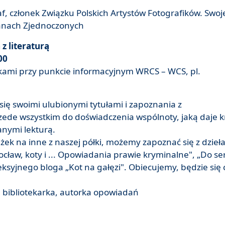
f, członek Związku Polskich Artystów Fotografików. Swoj
tanach Zjednoczonych
z literaturą
00
żkami przy punkcie informacyjnym WRCS – WCS, pl.
się swoimi ulubionymi tytułami i zapoznania z
zede wszystkim do doświadczenia wspólnoty, jaką daje 
anymi lekturą.
ek na inne z naszej półki, możemy zapoznać się z dzieł
ocław, koty i ... Opowiadania prawie kryminalne", „Do se
leksyjnego bloga „Kot na gałęzi". Obiecujemy, będzie się
 bibliotekarka, autorka opowiadań