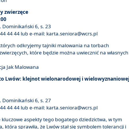
fon
y zwierzęce
:00
 Dominikański 6, s. 23
44 44 44 lub e-mail: karta.seniora@wcrs.pl
których odkryjemy tajniki malowania na torbach
zwierzęcych, które będzie można uwiecznić na własnych
cja Jak Malowana
to Lwów: klejnot wielonarodowej i wielowyznaniowe
 Dominikański 6, s. 27
44 44 44 lub e-mail: karta.seniora@wcrs.pl
e kluczowe aspekty tego bogatego dziedzictwa, w tym
a, która sprawiła, że Lwów stał się symbolem tolerancji i