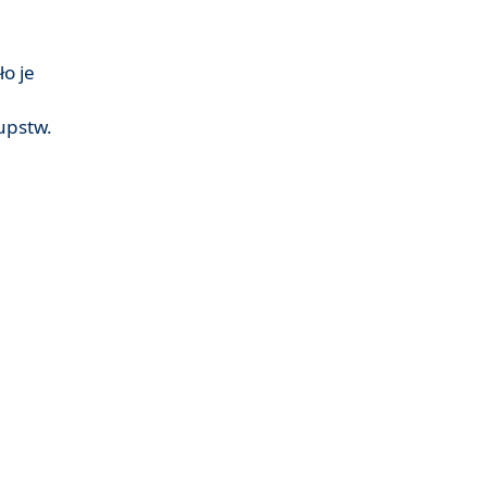
ło je
upstw.