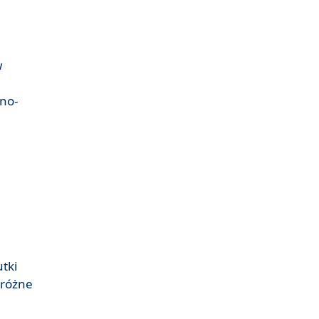
w
lno-
utki
 różne