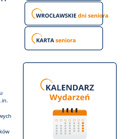
su
.in.
owych
ików