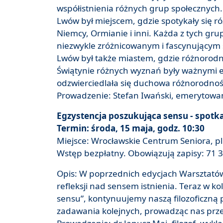
współistnienia różnych grup społecznych.
Lwów był miejscem, gdzie spotykały się ró
Niemcy, Ormianie i inni. Każda z tych gru
niezwykle zróżnicowanym i fascynującym
Lwów był także miastem, gdzie różnorodn
Świątynie różnych wyznań były ważnymi e
odzwierciedlała się duchowa różnorodno
Prowadzenie: Stefan Iwański, emerytowan
Egzystencja poszukująca sensu - spotka
Termin: środa, 15 maja, godz. 10:30
Miejsce: Wrocławskie Centrum Seniora, pl.
Wstęp bezpłatny. Obowiązują zapisy: 71 3
Opis: W poprzednich edycjach Warsztatów f
refleksji nad sensem istnienia. Teraz w k
sensu”, kontynuujemy naszą filozoficzną 
zadawania kolejnych, prowadząc nas przez