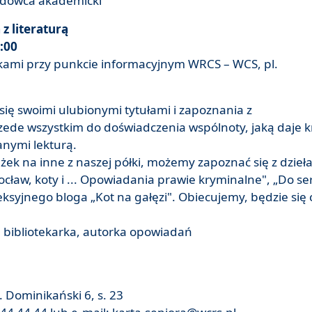
ładowca akademicki
z literaturą
:00
żkami przy punkcie informacyjnym WRCS – WCS, pl.
się swoimi ulubionymi tytułami i zapoznania z
zede wszystkim do doświadczenia wspólnoty, jaką daje 
anymi lekturą.
ek na inne z naszej półki, możemy zapoznać się z dzieł
ocław, koty i ... Opowiadania prawie kryminalne", „Do se
leksyjnego bloga „Kot na gałęzi". Obiecujemy, będzie się
 bibliotekarka, autorka opowiadań
 Dominikański 6, s. 23