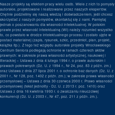
Nasze projekty są efektem pracy wielu osób. Wiele z nich to pomysły
autorskie, projektowane i realizowane przez naszych ekspertów.
Chętnie podzielimy się naszą wiedzą i doświadczeniem, jeśli chcesz
skorzystać z naszych pomysłów, skontaktuj się z nami. Pamiętaj
jednak o poszanowaniu dla własności intelektualnej. W polskim
prawie przez własność intelektualną (WI) należy rozumieć wszystko
to, co powstało w drodze intelektualnego procesu i zostało ujęte w
postaci materialnej (zapis, rysunek, szkic, przedmiot, plan, projekt,
książka itp.). Z tego też względu autorskie projekty Wrocławskiego
Centrum Seniora podlegają ochronie w ramach czterech aktów
prawnych: w zakresie prawa własności artystycznej, naukowej i
literackiej – Ustawa z dnia 4 lutego 1994 r. o prawie autorskim i
prawach pokrewnych (Dz. U. z 1994 r., Nr 24, poz. 83 z późn. zm.)
oraz Ustawa z dnia 27 lipca 2001 r. o ochronie baz danych (Dz. U. z
2001 r., Nr 128, poz. 1402 z późn. zm.); w zakresie prawa własności
przemysłowej – Ustawa z dnia 30 czerwca 2000 r. Prawo własności
przemysłowej (tekst jednolity - Dz. U. z 2013 r. poz. 1410) oraz
Ustawa z dnia 16 kwietnia 1993 r. o zwalczaniu nieuczciwej
konkurencji (Dz. U. z 2003 r., Nr 47, poz. 211 z późn. zm.).