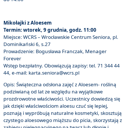
Mikołajki z Aloesem
Termin: wtorek, 9 grudnia, godz. 11:00
Miejsce: WCRS – Wrocławskie Centrum Seniora, pl.
Dominikański 6, s.27
Prowadzenie: Bogusława Franczak, Menager
Forever
Wstęp bezpłatny. Obowiązują zapisy: tel. 71 344 44
44, e-mail: karta.seniora@wcrs.pl
Opis: Świąteczna odsłona zajęć z Aloesem- rośliną
podziwianą od lat ze względu na wyjątkowe
prozdrowotne właściwości. Uczestnicy dowiedzą się
jak dzięki właściwościom aloesu czuć się lepiej,
poznają i wypróbują naturalne kosmetyki, skosztują
czystego aloesowego miąższu do picia, skorzystają z
zabiegu pielęgnacyjnego na twarz lub dłonie i