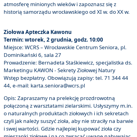
atmosferę minionych wieków i zapoznasz się z
historią samorządu wrocławskiego od XI w. do XX w.
Ziołowa Apteczka Kawonu
Termin: wtorek, 2 grudnia, godz. 10:00
Miejsce: WCRS – Wrocławskie Centrum Seniora, pl.
Dominikański 6, sala 27
Prowadzenie: Bernadeta Staśkiewicz, specjalistka ds.
Marketingu KAWON - Sekrety Ziołowej Natury
Wstęp bezpłatny. Obowiązują zapisy: tel. 71 344 44
44, e-mail: karta.seniora@wcrs.pl
Opis: Zapraszamy na prelekcję prozdrowotną
połączoną z warsztatami zielarskimi. Usłyszymy m.in.
o naturalnych produktach ziołowych i ich sekretach
czyli jak należy suszyć zioła, aby nie straciły na barwie
i swej wartości. Gdzie najlepiej kupować zioła czy
mieszanki ziołowe i na co zwracać uwagę nabywając