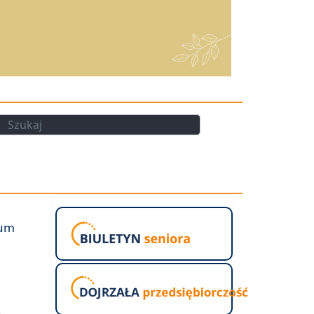
kaj
Szukaj
rum