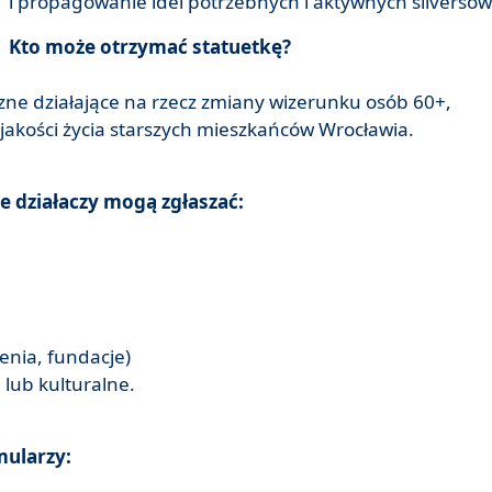
i propagowanie idei potrzebnych i aktywnych silversów
Kto może otrzymać statuetkę?
zne działające na rzecz zmiany wizerunku osób 60+,
jakości życia starszych mieszkańców Wrocławia.
 działaczy mogą zgłaszać:
enia, fundacje)
 lub kulturalne.
mularzy: