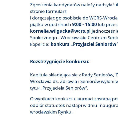
Zgłoszenia kandydatów należy nadsyłać
d
stronie formularz
i doręczając go osobiście do WCRS-Wrocł
piątku w godzinach
9:00 - 15:00
lub prze
kornelia.wilgucka@wcrs.pl
jednocześni
Społecznego - Wrocławskie Centrum Senio
kopercie:
konkurs „Przyjaciel Seniorów
Rozstrzygnięcie konkursu:
Kapituła składająca się z Rady Seniorów
Wrocławia ds. Zdrowia i Seniorów wyłoni 
tytuł „Przyjaciela Seniorów”.
O wynikach konkursu laureaci zostaną po
odbiór statuetek nastąpi w dniu Inaugurac
wrocławskim Rynku.