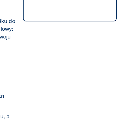
ałku do
ilowy:
zwoju
tni
u, a