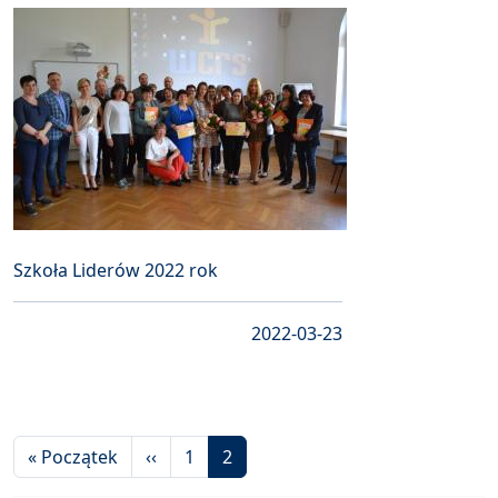
Szkoła Liderów 2022 rok
2022-03-23
Stronicowanie
Pierwsza strona
Poprzednia strona
« Początek
‹‹
1
2