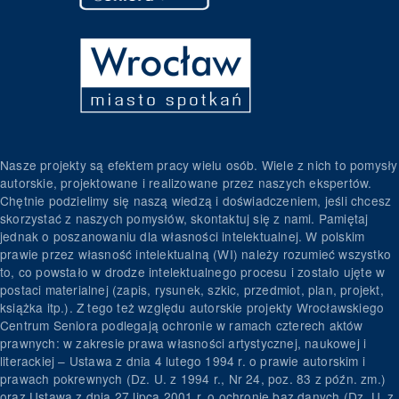
Nasze projekty są efektem pracy wielu osób. Wiele z nich to pomysły
autorskie, projektowane i realizowane przez naszych ekspertów.
Chętnie podzielimy się naszą wiedzą i doświadczeniem, jeśli chcesz
skorzystać z naszych pomysłów, skontaktuj się z nami. Pamiętaj
jednak o poszanowaniu dla własności intelektualnej. W polskim
prawie przez własność intelektualną (WI) należy rozumieć wszystko
to, co powstało w drodze intelektualnego procesu i zostało ujęte w
postaci materialnej (zapis, rysunek, szkic, przedmiot, plan, projekt,
książka itp.). Z tego też względu autorskie projekty Wrocławskiego
Centrum Seniora podlegają ochronie w ramach czterech aktów
prawnych: w zakresie prawa własności artystycznej, naukowej i
literackiej – Ustawa z dnia 4 lutego 1994 r. o prawie autorskim i
prawach pokrewnych (Dz. U. z 1994 r., Nr 24, poz. 83 z późn. zm.)
oraz Ustawa z dnia 27 lipca 2001 r. o ochronie baz danych (Dz. U. z