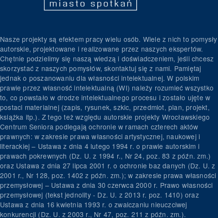
Nasze projekty są efektem pracy wielu osób. Wiele z nich to pomysły
autorskie, projektowane i realizowane przez naszych ekspertów.
Chętnie podzielimy się naszą wiedzą i doświadczeniem, jeśli chcesz
skorzystać z naszych pomysłów, skontaktuj się z nami. Pamiętaj
jednak o poszanowaniu dla własności intelektualnej. W polskim
prawie przez własność intelektualną (WI) należy rozumieć wszystko
to, co powstało w drodze intelektualnego procesu i zostało ujęte w
postaci materialnej (zapis, rysunek, szkic, przedmiot, plan, projekt,
książka itp.). Z tego też względu autorskie projekty Wrocławskiego
Centrum Seniora podlegają ochronie w ramach czterech aktów
prawnych: w zakresie prawa własności artystycznej, naukowej i
literackiej – Ustawa z dnia 4 lutego 1994 r. o prawie autorskim i
prawach pokrewnych (Dz. U. z 1994 r., Nr 24, poz. 83 z późn. zm.)
oraz Ustawa z dnia 27 lipca 2001 r. o ochronie baz danych (Dz. U. z
2001 r., Nr 128, poz. 1402 z późn. zm.); w zakresie prawa własności
przemysłowej – Ustawa z dnia 30 czerwca 2000 r. Prawo własności
przemysłowej (tekst jednolity - Dz. U. z 2013 r. poz. 1410) oraz
Ustawa z dnia 16 kwietnia 1993 r. o zwalczaniu nieuczciwej
konkurencji (Dz. U. z 2003 r., Nr 47, poz. 211 z późn. zm.).