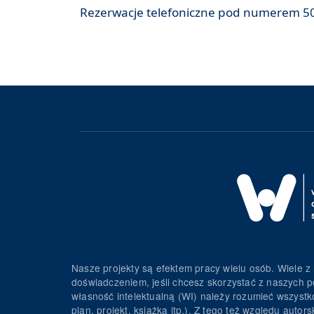
Rezerwacje telefoniczne pod numerem 50
Nasze projekty są efektem pracy wielu osób. Wiele z 
doświadczeniem, jeśli chcesz skorzystać z naszych p
własność intelektualną (WI) należy rozumieć wszystko 
plan, projekt, książka itp.). Z tego też względu au