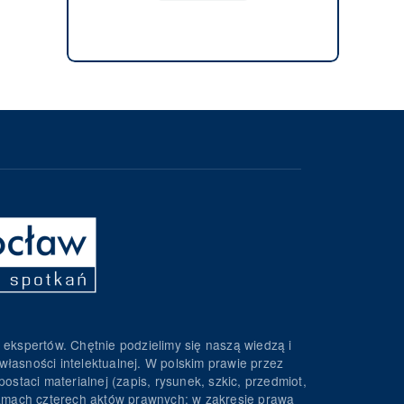
 ekspertów. Chętnie podzielimy się naszą wiedzą i
własności intelektualnej. W polskim prawie przez
ostaci materialnej (zapis, rysunek, szkic, przedmiot,
 ramach czterech aktów prawnych: w zakresie prawa