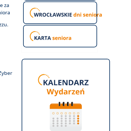
ie za
niora
zzu.
h
 Zyber