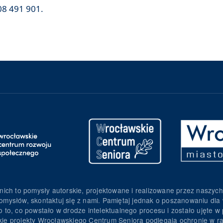
8 491 901.
nich to pomysły autorskie, projektowane i realizowane przez naszych
omysłów, skontaktuj się z nami. Pamiętaj jednak o poszanowaniu dla 
to, co powstało w drodze intelektualnego procesu i zostało ujęte w p
torskie projekty Wrocławskiego Centrum Seniora podlegają ochronie w