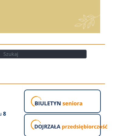
kaj
Szukaj
iu
8