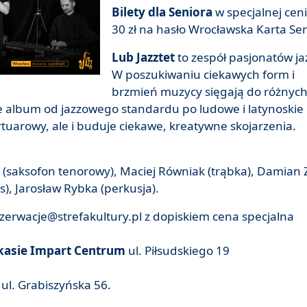
Bilety dla Seniora
w specjalnej cen
30 zł na hasło Wrocławska Karta Se
Lub Jazztet
to zespół pasjonatów ja
W poszukiwaniu ciekawych form i
brzmień muzycy sięgają do różnyc
nie album od jazzowego standardu po ludowe i latynoskie
rtuarowy, ale i buduje ciekawe, kreatywne skojarzenia.
i (saksofon tenorowy), Maciej Równiak (trąbka), Damian
s), Jarosław Rybka (perkusja).
ezerwacje@strefakultury.pl z dopiskiem cena specjalna
kasie Impart Centrum
ul. Piłsudskiego 19
 ul. Grabiszyńska 56.