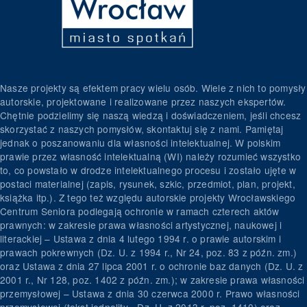
Nasze projekty są efektem pracy wielu osób. Wiele z nich to pomysły
autorskie, projektowane i realizowane przez naszych ekspertów.
Chętnie podzielimy się naszą wiedzą i doświadczeniem, jeśli chcesz
skorzystać z naszych pomysłów, skontaktuj się z nami. Pamiętaj
jednak o poszanowaniu dla własności intelektualnej. W polskim
prawie przez własność intelektualną (WI) należy rozumieć wszystko
to, co powstało w drodze intelektualnego procesu i zostało ujęte w
postaci materialnej (zapis, rysunek, szkic, przedmiot, plan, projekt,
książka itp.). Z tego też względu autorskie projekty Wrocławskiego
Centrum Seniora podlegają ochronie w ramach czterech aktów
prawnych: w zakresie prawa własności artystycznej, naukowej i
literackiej – Ustawa z dnia 4 lutego 1994 r. o prawie autorskim i
prawach pokrewnych (Dz. U. z 1994 r., Nr 24, poz. 83 z późn. zm.)
oraz Ustawa z dnia 27 lipca 2001 r. o ochronie baz danych (Dz. U. z
2001 r., Nr 128, poz. 1402 z późn. zm.); w zakresie prawa własności
przemysłowej – Ustawa z dnia 30 czerwca 2000 r. Prawo własności
przemysłowej (tekst jednolity - Dz. U. z 2013 r. poz. 1410) oraz