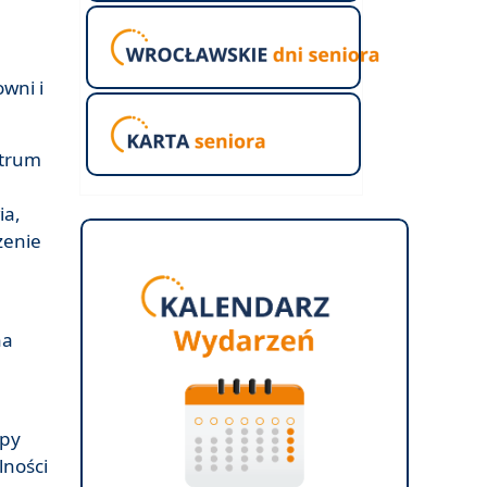
e
wni i
ntrum
ia,
zenie
na
ępy
lności