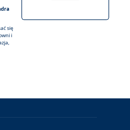
ndra
ać się
wni i
azja,