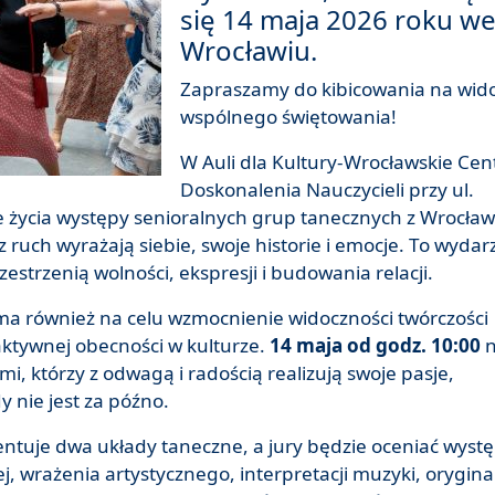
się 14 maja 2026 roku w
Wrocławiu.
Zapraszamy do kibicowania na wido
wspólnego świętowania!
W Auli dla Kultury-Wrocławskie Ce
Doskonalenia Nauczycieli przy ul.
 życia występy senioralnych grup tanecznych z Wrocław
ez ruch wyrażają siebie, swoje historie i emocje. To wydar
zestrzenią wolności, ekspresji i budowania relacji.
a również na celu wzmocnienie widoczności twórczości
aktywnej obecności w kulturze.
14 maja od godz. 10:00
i, którzy z odwagą i radością realizują swoje pasje,
 nie jest za późno.
ntuje dwa układy taneczne, a jury będzie oceniać wyst
j, wrażenia artystycznego, interpretacji muzyki, orygina