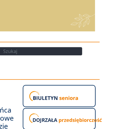
kaj
Szukaj
ańca
tkowe
zie