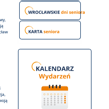
wy,
ją
cław
i
ja,
woją