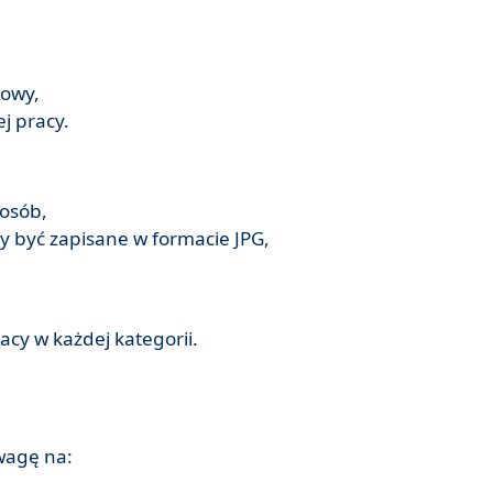
iowy,
j pracy.
 osób,
ny być zapisane w formacie JPG,
acy w każdej kategorii.
wagę na: