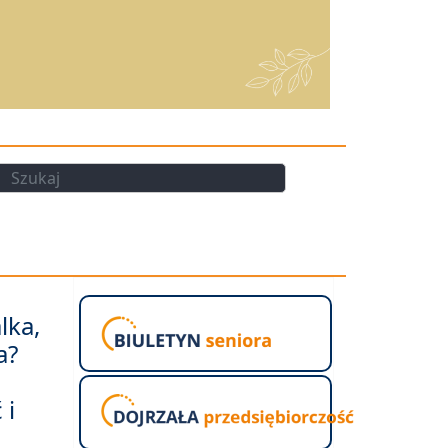
kaj
Szukaj
lka,
a?
 i