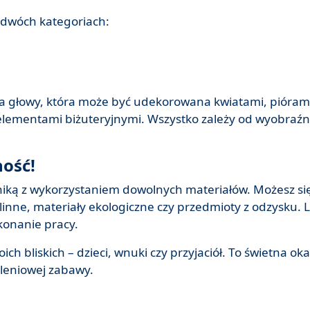
dwóch kategoriach:
ba głowy, która może być udekorowana kwiatami, pióram
elementami biżuteryjnymi. Wszystko zależy od wyobraźn
ność!
ką z wykorzystaniem dowolnych materiałów. Możesz s
linne, materiały ekologiczne czy przedmioty z odzysku. L
konanie pracy.
h bliskich – dzieci, wnuki czy przyjaciół. To świetna oka
leniowej zabawy.