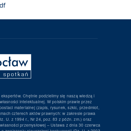
df
 ekspertów. Chętnie podzielimy się naszą wiedzą i
własności intelektualnej. W polskim prawie przez
ostaci materialnej (zapis, rysunek, szkic, przedmiot,
 ramach czterech aktów prawnych: w zakresie prawa
z. U. z 1994 r., Nr 24, poz. 83 z późn. zm.) oraz
wa własności przemysłowej – Ustawa z dnia 30 czerwca
. o zwalczaniu nieuczciwej konkurencji (Dz. U. z 2003