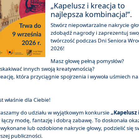
„Kapelusz i kreacja to
najlepsza kombinacja!”.
Stwórz niepowtarzalne nakrycie gło
zdobądź nagrody i zaprezentuj swo
twórczość podczas Dni Seniora Wro
2026!
Masz głowę pełną pomysłów?
zaskakiwać innych swoją kreatywnością?
eację, która przyciągnie spojrzenia i wywoła uśmiech na
st właśnie dla Ciebie!
raszamy do udziału w wyjątkowym konkursie
„Kapelusz 
y łączy modę, fantazję i dobrą zabawę. To doskonała okaz
 wykonane lub ozdobione nakrycie głowy, podzielić się s
szej publiczności.