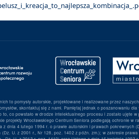
lusz_i_kreacja_to_najlepsza_kombinacja_.p
nich to pomysły autorskie, projektowane i realizowane przez naszych
omysłów, skontaktuj się z nami. Pamiętaj jednak o poszanowaniu dla 
to, co powstało w drodze intelektualnego procesu i zostało ujęte w p
torskie projekty Wrocławskiego Centrum Seniora podlegają ochronie w
wa z dnia 4 lutego 1994 r. o prawie autorskim i prawach pokrewnych (D
h (Dz. U. z 2001 r., Nr 128, poz. 1402 z późn. zm.); w zakresie pra
y - Dz. U. z 2013 r. poz. 1410) oraz Ustawa z dnia 16 kwietnia 1993 r