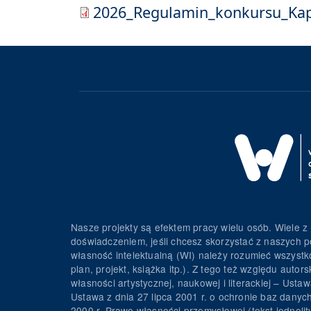
2026_Regulamin_konkursu_Kape
Nasze projekty są efektem pracy wielu osób. Wiele z 
doświadczeniem, jeśli chcesz skorzystać z naszych p
własność intelektualną (WI) należy rozumieć wszystko 
plan, projekt, książka itp.). Z tego też względu au
własności artystycznej, naukowej i literackiej – Usta
Ustawa z dnia 27 lipca 2001 r. o ochronie baz danyc
2000 r. Prawo własności przemysłowej (tekst jednolit