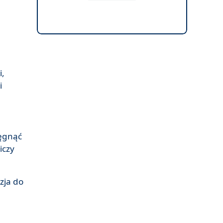
i,
i
ięgnąć
iczy
zja do