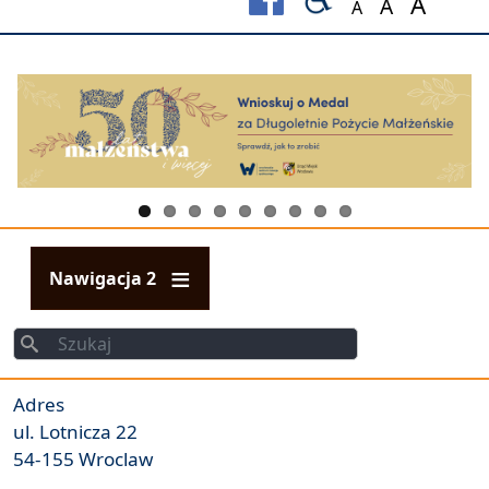
A
A
A
Set font size to
Set font s
Set fo
Nawigacja 2
Szukaj
Szukaj
Adres
ul. Lotnicza 22
54-155 Wroclaw