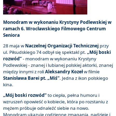
Monodram w wykonaniu Krystyny Podlewskiej w
ramach 6. Wrocławskiego Filmowego Centrum
Seniora
28 maja w
Naczelnej Organizacji Technicznej
przy
ul. Piłsudskiego 74 odbył się spektakl pt.
„Mój boski
rozwód”
- monodram w wykonaniu Krystyny
Podlewskiej - znanej i lubianej polskiej aktorki, znanej
między innymi z roli
Aleksandry Kozeł
w filmie
Stanisława Barei pt. „Miś”
. Jedna z ikon polskiego
kina.
„Mój boski rozwód”
to ciepła, pełna humoru i
wzruszeń opowieść o kobiecie, która po rozstaniu z
mężem próbuje odnaleźć siebie na nowo.
Monodram ukazuje codzienne zmagania, nadzieje i