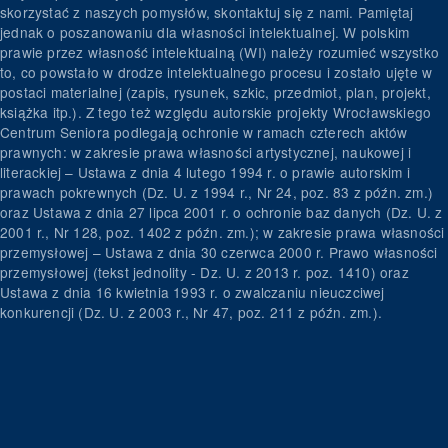
skorzystać z naszych pomysłów, skontaktuj się z nami. Pamiętaj
jednak o poszanowaniu dla własności intelektualnej. W polskim
prawie przez własność intelektualną (WI) należy rozumieć wszystko
to, co powstało w drodze intelektualnego procesu i zostało ujęte w
postaci materialnej (zapis, rysunek, szkic, przedmiot, plan, projekt,
książka itp.). Z tego też względu autorskie projekty Wrocławskiego
Centrum Seniora podlegają ochronie w ramach czterech aktów
prawnych: w zakresie prawa własności artystycznej, naukowej i
literackiej – Ustawa z dnia 4 lutego 1994 r. o prawie autorskim i
prawach pokrewnych (Dz. U. z 1994 r., Nr 24, poz. 83 z późn. zm.)
oraz Ustawa z dnia 27 lipca 2001 r. o ochronie baz danych (Dz. U. z
2001 r., Nr 128, poz. 1402 z późn. zm.); w zakresie prawa własności
przemysłowej – Ustawa z dnia 30 czerwca 2000 r. Prawo własności
przemysłowej (tekst jednolity - Dz. U. z 2013 r. poz. 1410) oraz
Ustawa z dnia 16 kwietnia 1993 r. o zwalczaniu nieuczciwej
konkurencji (Dz. U. z 2003 r., Nr 47, poz. 211 z późn. zm.).