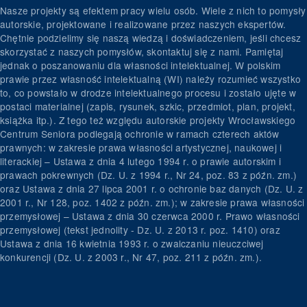
Nasze projekty są efektem pracy wielu osób. Wiele z nich to pomysły
autorskie, projektowane i realizowane przez naszych ekspertów.
Chętnie podzielimy się naszą wiedzą i doświadczeniem, jeśli chcesz
skorzystać z naszych pomysłów, skontaktuj się z nami. Pamiętaj
jednak o poszanowaniu dla własności intelektualnej. W polskim
prawie przez własność intelektualną (WI) należy rozumieć wszystko
to, co powstało w drodze intelektualnego procesu i zostało ujęte w
postaci materialnej (zapis, rysunek, szkic, przedmiot, plan, projekt,
książka itp.). Z tego też względu autorskie projekty Wrocławskiego
Centrum Seniora podlegają ochronie w ramach czterech aktów
prawnych: w zakresie prawa własności artystycznej, naukowej i
literackiej – Ustawa z dnia 4 lutego 1994 r. o prawie autorskim i
prawach pokrewnych (Dz. U. z 1994 r., Nr 24, poz. 83 z późn. zm.)
oraz Ustawa z dnia 27 lipca 2001 r. o ochronie baz danych (Dz. U. z
2001 r., Nr 128, poz. 1402 z późn. zm.); w zakresie prawa własności
przemysłowej – Ustawa z dnia 30 czerwca 2000 r. Prawo własności
przemysłowej (tekst jednolity - Dz. U. z 2013 r. poz. 1410) oraz
Ustawa z dnia 16 kwietnia 1993 r. o zwalczaniu nieuczciwej
konkurencji (Dz. U. z 2003 r., Nr 47, poz. 211 z późn. zm.).