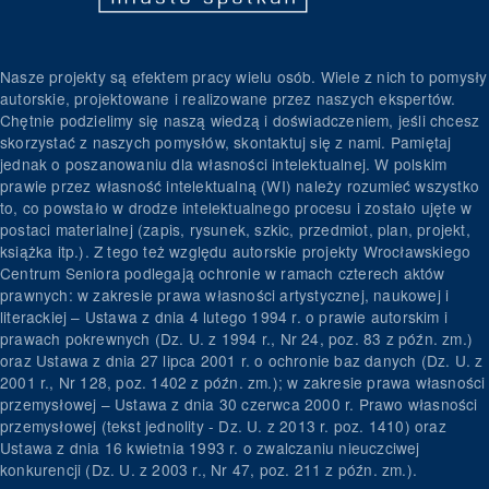
Nasze projekty są efektem pracy wielu osób. Wiele z nich to pomysły
autorskie, projektowane i realizowane przez naszych ekspertów.
Chętnie podzielimy się naszą wiedzą i doświadczeniem, jeśli chcesz
skorzystać z naszych pomysłów, skontaktuj się z nami. Pamiętaj
jednak o poszanowaniu dla własności intelektualnej. W polskim
prawie przez własność intelektualną (WI) należy rozumieć wszystko
to, co powstało w drodze intelektualnego procesu i zostało ujęte w
postaci materialnej (zapis, rysunek, szkic, przedmiot, plan, projekt,
książka itp.). Z tego też względu autorskie projekty Wrocławskiego
Centrum Seniora podlegają ochronie w ramach czterech aktów
prawnych: w zakresie prawa własności artystycznej, naukowej i
literackiej – Ustawa z dnia 4 lutego 1994 r. o prawie autorskim i
prawach pokrewnych (Dz. U. z 1994 r., Nr 24, poz. 83 z późn. zm.)
oraz Ustawa z dnia 27 lipca 2001 r. o ochronie baz danych (Dz. U. z
2001 r., Nr 128, poz. 1402 z późn. zm.); w zakresie prawa własności
przemysłowej – Ustawa z dnia 30 czerwca 2000 r. Prawo własności
przemysłowej (tekst jednolity - Dz. U. z 2013 r. poz. 1410) oraz
Ustawa z dnia 16 kwietnia 1993 r. o zwalczaniu nieuczciwej
konkurencji (Dz. U. z 2003 r., Nr 47, poz. 211 z późn. zm.).