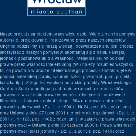
Nasze projekty są efektem pracy wielu osób. Wiele z nich to pomysły
autorskie, projektowane i realizowane przez naszych ekspertów.
Chętnie podzielimy się naszą wiedzą i doświadczeniem, jeśli chcesz
skorzystać z naszych pomysłów, skontaktuj się z nami. Pamiętaj
jednak o poszanowaniu dla własności intelektualnej. W polskim
prawie przez własność intelektualną (WI) należy rozumieć wszystko
to, co powstało w drodze intelektualnego procesu i zostało ujęte w
postaci materialnej (zapis, rysunek, szkic, przedmiot, plan, projekt,
książka itp.). Z tego też względu autorskie projekty Wrocławskiego
Centrum Seniora podlegają ochronie w ramach czterech aktów
prawnych: w zakresie prawa własności artystycznej, naukowej i
literackiej – Ustawa z dnia 4 lutego 1994 r. o prawie autorskim i
prawach pokrewnych (Dz. U. z 1994 r., Nr 24, poz. 83 z późn. zm.)
oraz Ustawa z dnia 27 lipca 2001 r. o ochronie baz danych (Dz. U. z
2001 r., Nr 128, poz. 1402 z późn. zm.); w zakresie prawa własności
przemysłowej – Ustawa z dnia 30 czerwca 2000 r. Prawo własności
przemysłowej (tekst jednolity - Dz. U. z 2013 r. poz. 1410) oraz