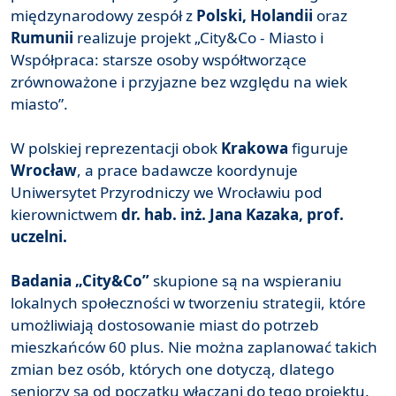
międzynarodowy zespół z
Polski, Holandii
oraz
Rumunii
realizuje projekt „City&Co - Miasto i
Współpraca: starsze osoby współtworzące
zrównoważone i przyjazne bez względu na wiek
miasto”.
W polskiej reprezentacji obok
Krakowa
figuruje
Wrocław
, a prace badawcze koordynuje
Uniwersytet Przyrodniczy we Wrocławiu pod
kierownictwem
dr. hab. inż. Jana Kazaka, prof.
uczelni.
Badania „City&Co”
skupione są na wspieraniu
lokalnych społeczności w tworzeniu strategii, które
umożliwiają dostosowanie miast do potrzeb
mieszkańców 60 plus. Nie można zaplanować takich
zmian bez osób, których one dotyczą, dlatego
seniorzy są od początku włączani do tego projektu.