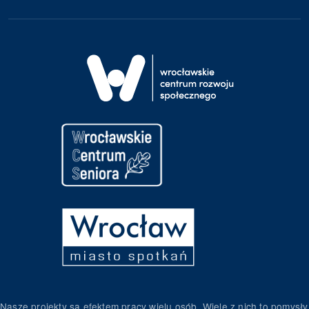
Nasze projekty są efektem pracy wielu osób. Wiele z nich to pomysły