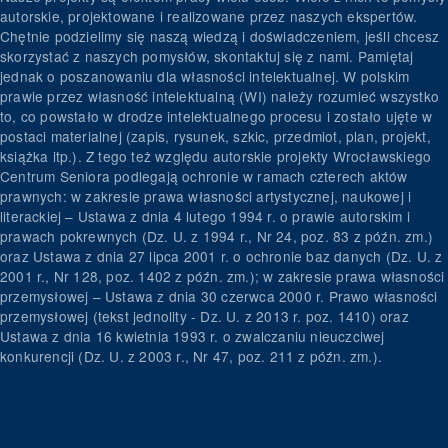
autorskie, projektowane i realizowane przez naszych ekspertów.
Chętnie podzielimy się naszą wiedzą i doświadczeniem, jeśli chcesz
skorzystać z naszych pomysłów, skontaktuj się z nami. Pamiętaj
jednak o poszanowaniu dla własności intelektualnej. W polskim
prawie przez własność intelektualną (WI) należy rozumieć wszystko
to, co powstało w drodze intelektualnego procesu i zostało ujęte w
postaci materialnej (zapis, rysunek, szkic, przedmiot, plan, projekt,
książka itp.). Z tego też względu autorskie projekty Wrocławskiego
Centrum Seniora podlegają ochronie w ramach czterech aktów
prawnych: w zakresie prawa własności artystycznej, naukowej i
literackiej – Ustawa z dnia 4 lutego 1994 r. o prawie autorskim i
prawach pokrewnych (Dz. U. z 1994 r., Nr 24, poz. 83 z późn. zm.)
oraz Ustawa z dnia 27 lipca 2001 r. o ochronie baz danych (Dz. U. z
2001 r., Nr 128, poz. 1402 z późn. zm.); w zakresie prawa własności
przemysłowej – Ustawa z dnia 30 czerwca 2000 r. Prawo własności
przemysłowej (tekst jednolity - Dz. U. z 2013 r. poz. 1410) oraz
Ustawa z dnia 16 kwietnia 1993 r. o zwalczaniu nieuczciwej
konkurencji (Dz. U. z 2003 r., Nr 47, poz. 211 z późn. zm.).