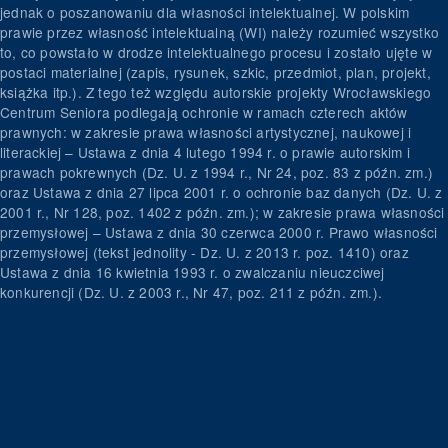
jednak o poszanowaniu dla własności intelektualnej. W polskim
prawie przez własność intelektualną (WI) należy rozumieć wszystko
to, co powstało w drodze intelektualnego procesu i zostało ujęte w
postaci materialnej (zapis, rysunek, szkic, przedmiot, plan, projekt,
książka itp.). Z tego też względu autorskie projekty Wrocławskiego
Centrum Seniora podlegają ochronie w ramach czterech aktów
prawnych: w zakresie prawa własności artystycznej, naukowej i
literackiej – Ustawa z dnia 4 lutego 1994 r. o prawie autorskim i
prawach pokrewnych (Dz. U. z 1994 r., Nr 24, poz. 83 z późn. zm.)
oraz Ustawa z dnia 27 lipca 2001 r. o ochronie baz danych (Dz. U. z
2001 r., Nr 128, poz. 1402 z późn. zm.); w zakresie prawa własności
przemysłowej – Ustawa z dnia 30 czerwca 2000 r. Prawo własności
przemysłowej (tekst jednolity - Dz. U. z 2013 r. poz. 1410) oraz
Ustawa z dnia 16 kwietnia 1993 r. o zwalczaniu nieuczciwej
konkurencji (Dz. U. z 2003 r., Nr 47, poz. 211 z późn. zm.).