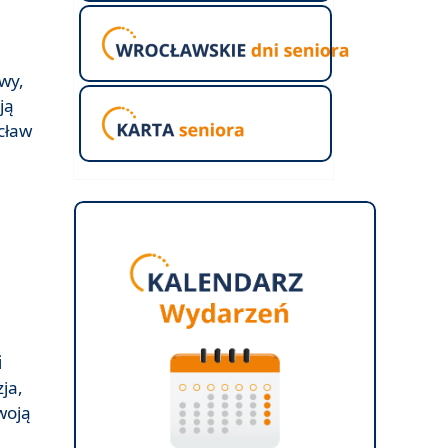
wy,
ją
cław
i
ja,
woją