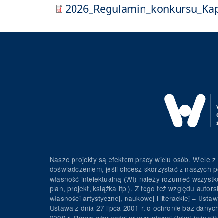
2026_Regulamin_konkursu_Kape
Nasze projekty są efektem pracy wielu osób. Wiele z 
doświadczeniem, jeśli chcesz skorzystać z naszych p
własność intelektualną (WI) należy rozumieć wszystko 
plan, projekt, książka itp.). Z tego też względu au
własności artystycznej, naukowej i literackiej – Usta
Ustawa z dnia 27 lipca 2001 r. o ochronie baz danyc
2000 r. Prawo własności przemysłowej (tekst jednolit