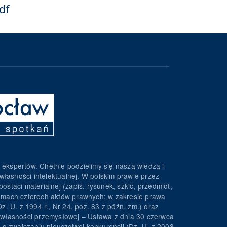
df
 ekspertów. Chętnie podzielimy się naszą wiedzą i
własności intelektualnej. W polskim prawie przez
ostaci materialnej (zapis, rysunek, szkic, przedmiot,
 ramach czterech aktów prawnych: w zakresie prawa
z. U. z 1994 r., Nr 24, poz. 83 z późn. zm.) oraz
wa własności przemysłowej – Ustawa z dnia 30 czerwca
. o zwalczaniu nieuczciwej konkurencji (Dz. U. z 2003