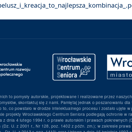
lusz_i_kreacja_to_najlepsza_kombinacja_.p
nich to pomysły autorskie, projektowane i realizowane przez naszych
omysłów, skontaktuj się z nami. Pamiętaj jednak o poszanowaniu dla 
to, co powstało w drodze intelektualnego procesu i zostało ujęte w p
torskie projekty Wrocławskiego Centrum Seniora podlegają ochronie w
wa z dnia 4 lutego 1994 r. o prawie autorskim i prawach pokrewnych (D
h (Dz. U. z 2001 r., Nr 128, poz. 1402 z późn. zm.); w zakresie pra
y - Dz. U. z 2013 r. poz. 1410) oraz Ustawa z dnia 16 kwietnia 1993 r