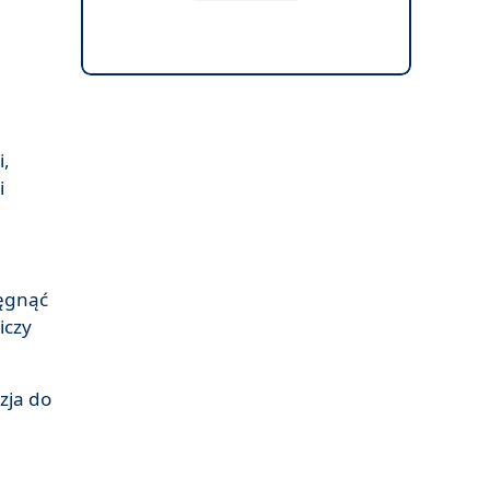
i,
i
ięgnąć
iczy
zja do