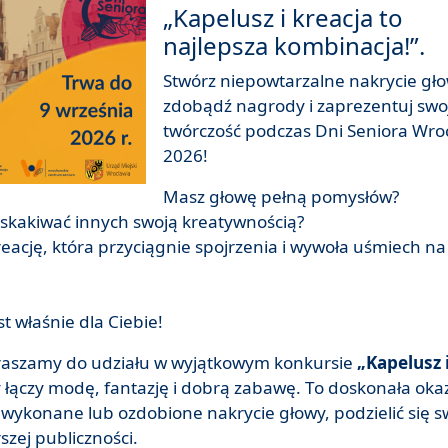
„Kapelusz i kreacja to
najlepsza kombinacja!”.
Stwórz niepowtarzalne nakrycie gło
zdobądź nagrody i zaprezentuj swo
twórczość podczas Dni Seniora Wro
2026!
Masz głowę pełną pomysłów?
zaskakiwać innych swoją kreatywnością?
eację, która przyciągnie spojrzenia i wywoła uśmiech na
st właśnie dla Ciebie!
raszamy do udziału w wyjątkowym konkursie
„Kapelusz 
y łączy modę, fantazję i dobrą zabawę. To doskonała okaz
 wykonane lub ozdobione nakrycie głowy, podzielić się s
szej publiczności.