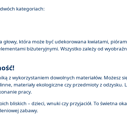
dwóch kategoriach:
ba głowy, która może być udekorowana kwiatami, pióram
elementami biżuteryjnymi. Wszystko zależy od wyobraźn
ność!
ką z wykorzystaniem dowolnych materiałów. Możesz s
linne, materiały ekologiczne czy przedmioty z odzysku. L
konanie pracy.
h bliskich – dzieci, wnuki czy przyjaciół. To świetna oka
leniowej zabawy.