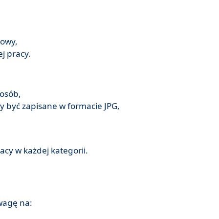
iowy,
j pracy.
 osób,
ny być zapisane w formacie JPG,
acy w każdej kategorii.
wagę na: