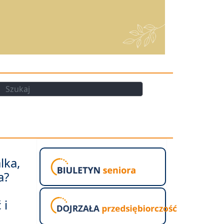
kaj
Szukaj
lka,
a?
 i