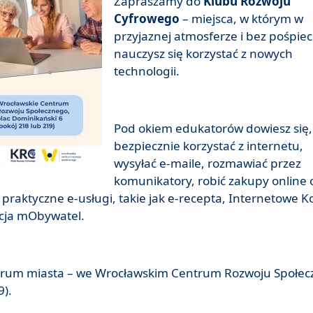
Zapraszamy do
Klubu Rozwoju
Cyfrowego
– miejsca, w którym w
przyjaznej atmosferze i bez pośpie
nauczysz się korzystać z nowych
technologii.
Pod okiem edukatorów dowiesz się,
bezpiecznie korzystać z internetu,
wysyłać e-maile, rozmawiać przez
komunikatory, robić zakupy online 
 praktyczne e-usługi, takie jak e-recepta, Internetowe K
acja mObywatel.
ntrum miasta – we Wrocławskim Centrum Rozwoju Społe
9).