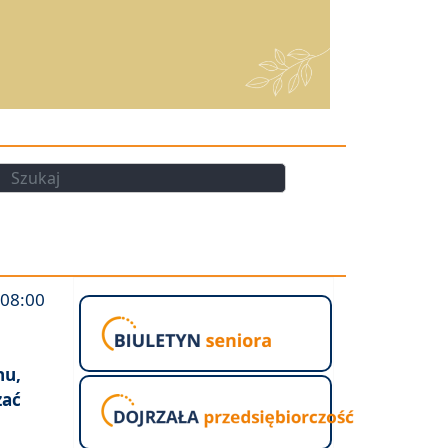
kaj
Szukaj
 08:00
nu,
zać