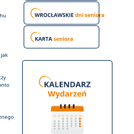
chu
 jak
czy
onto
cznego