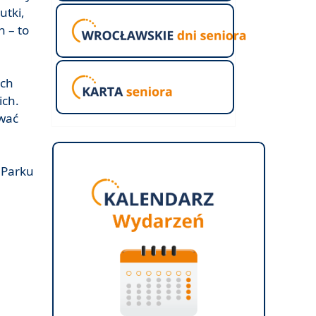
utki,
h – to
ych
ich.
awać
 Parku