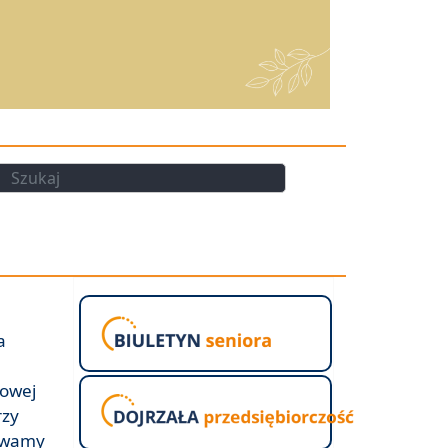
kaj
Szukaj
a
kowej
rzy
rywamy