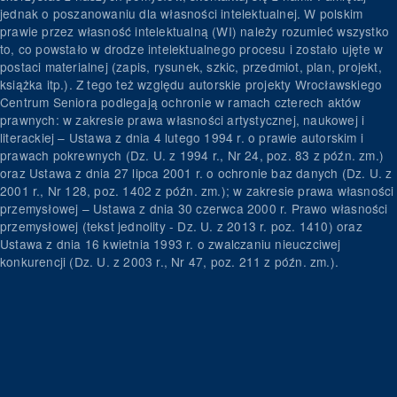
jednak o poszanowaniu dla własności intelektualnej. W polskim
prawie przez własność intelektualną (WI) należy rozumieć wszystko
to, co powstało w drodze intelektualnego procesu i zostało ujęte w
postaci materialnej (zapis, rysunek, szkic, przedmiot, plan, projekt,
książka itp.). Z tego też względu autorskie projekty Wrocławskiego
Centrum Seniora podlegają ochronie w ramach czterech aktów
prawnych: w zakresie prawa własności artystycznej, naukowej i
literackiej – Ustawa z dnia 4 lutego 1994 r. o prawie autorskim i
prawach pokrewnych (Dz. U. z 1994 r., Nr 24, poz. 83 z późn. zm.)
oraz Ustawa z dnia 27 lipca 2001 r. o ochronie baz danych (Dz. U. z
2001 r., Nr 128, poz. 1402 z późn. zm.); w zakresie prawa własności
przemysłowej – Ustawa z dnia 30 czerwca 2000 r. Prawo własności
przemysłowej (tekst jednolity - Dz. U. z 2013 r. poz. 1410) oraz
Ustawa z dnia 16 kwietnia 1993 r. o zwalczaniu nieuczciwej
konkurencji (Dz. U. z 2003 r., Nr 47, poz. 211 z późn. zm.).