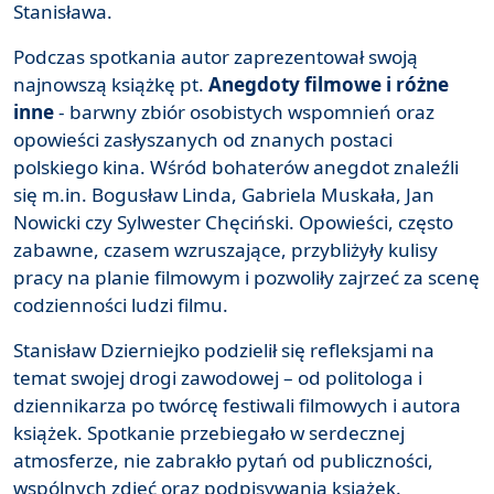
Stanisława.
Podczas spotkania autor zaprezentował swoją
najnowszą książkę pt.
Anegdoty filmowe i różne
inne
- barwny zbiór osobistych wspomnień oraz
opowieści zasłyszanych od znanych postaci
polskiego kina. Wśród bohaterów anegdot znaleźli
się m.in. Bogusław Linda, Gabriela Muskała, Jan
Nowicki czy Sylwester Chęciński. Opowieści, często
zabawne, czasem wzruszające, przybliżyły kulisy
pracy na planie filmowym i pozwoliły zajrzeć za scenę
codzienności ludzi filmu.
Stanisław Dzierniejko podzielił się refleksjami na
temat swojej drogi zawodowej – od politologa i
dziennikarza po twórcę festiwali filmowych i autora
książek. Spotkanie przebiegało w serdecznej
atmosferze, nie zabrakło pytań od publiczności,
wspólnych zdjęć oraz podpisywania książek.