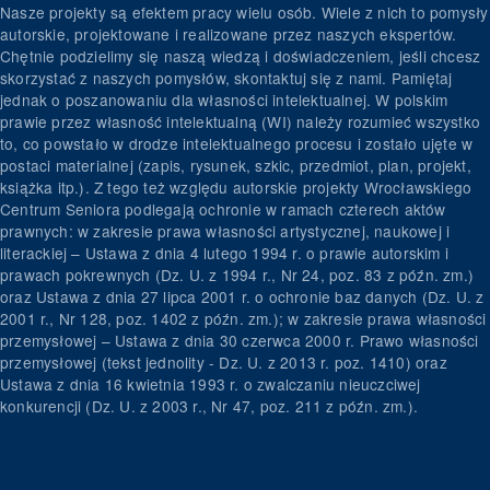
Nasze projekty są efektem pracy wielu osób. Wiele z nich to pomysły
autorskie, projektowane i realizowane przez naszych ekspertów.
Chętnie podzielimy się naszą wiedzą i doświadczeniem, jeśli chcesz
skorzystać z naszych pomysłów, skontaktuj się z nami. Pamiętaj
jednak o poszanowaniu dla własności intelektualnej. W polskim
prawie przez własność intelektualną (WI) należy rozumieć wszystko
to, co powstało w drodze intelektualnego procesu i zostało ujęte w
postaci materialnej (zapis, rysunek, szkic, przedmiot, plan, projekt,
książka itp.). Z tego też względu autorskie projekty Wrocławskiego
Centrum Seniora podlegają ochronie w ramach czterech aktów
prawnych: w zakresie prawa własności artystycznej, naukowej i
literackiej – Ustawa z dnia 4 lutego 1994 r. o prawie autorskim i
prawach pokrewnych (Dz. U. z 1994 r., Nr 24, poz. 83 z późn. zm.)
oraz Ustawa z dnia 27 lipca 2001 r. o ochronie baz danych (Dz. U. z
2001 r., Nr 128, poz. 1402 z późn. zm.); w zakresie prawa własności
przemysłowej – Ustawa z dnia 30 czerwca 2000 r. Prawo własności
przemysłowej (tekst jednolity - Dz. U. z 2013 r. poz. 1410) oraz
Ustawa z dnia 16 kwietnia 1993 r. o zwalczaniu nieuczciwej
konkurencji (Dz. U. z 2003 r., Nr 47, poz. 211 z późn. zm.).